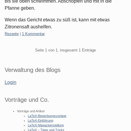
bis sie oben schwimmen. Abschöpfen und mit in die
Pfanne geben.
Wenn das Gericht etwas zu süß ist, kann mit etwas
Zitronensaft aushelfen.
Kategorien:
Rezepte
|
1 Kommentar
Pagination
Seite 1 von 1, insgesamt 1 Einträge
Seitenleiste
Verwaltung des Blogs
Login
Vorträge und Co.
Vorträge und Artikel
LaTeX-Bewerbungsvorlage
LaTeX-Einführung
LaTeX-Magazinerstellung
LaTeX – Tipps und Tricks