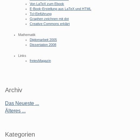
Von LaTeX zum Ebook
E-Book-Erstellung aus LaTeX und HTML
Tcl-Einführung
Graphen zeichnen mit dot
Creative Commons erklärt
Mathematik
Diplomarbeit 2005
Dissertation 2008
Links
freiesMagazin
Archiv
Das Neueste ...
Älteres ...
Kategorien