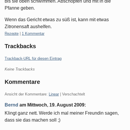
bis sie oben schwimmen. Abschöpfen und mit in die
Pfanne geben.
Wenn das Gericht etwas zu süß ist, kann mit etwas
Zitronensaft aushelfen.
Kategorien:
Rezepte
|
1 Kommentar
Trackbacks
Trackback-URL für diesen Eintrag
Keine Trackbacks
Kommentare
Ansicht der Kommentare:
Linear
| Verschachtelt
Bernd
am
Mittwoch, 19. August 2009
:
Klingt ganz nett. Werde ich mal meiner Freundin sagen,
dass sie das machen soll ;)