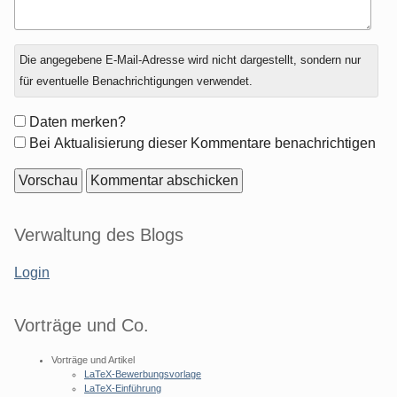
Antwort
Die angegebene E-Mail-Adresse wird nicht dargestellt, sondern nur
zu
für eventuelle Benachrichtigungen verwendet.
Formular-
Daten merken?
Optionen
Bei Aktualisierung dieser Kommentare benachrichtigen
Seitenleiste
Verwaltung des Blogs
Login
Vorträge und Co.
Vorträge und Artikel
LaTeX-Bewerbungsvorlage
LaTeX-Einführung