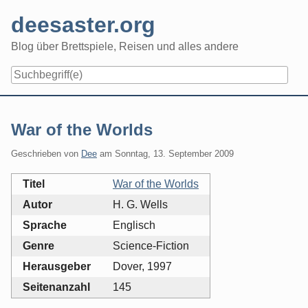
Skip
deesaster.org
to
content
Blog über Brettspiele, Reisen und alles andere
War of the Worlds
Geschrieben von
Dee
am
Sonntag, 13. September 2009
Titel
War of the Worlds
Autor
H. G. Wells
Sprache
Englisch
Genre
Science-Fiction
Herausgeber
Dover, 1997
Seitenanzahl
145