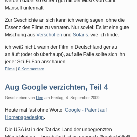
werden dabei so extrem gut mit der Musik von Clint
Mansell untermalt.
Zur Geschichte an sich kann ich wenig sagen, ohne die
Essenz des Films zu verraten. Nur soviel: Es ist eine gute
Mischung aus
Verschollen
und
Solaris
, wie ich finde.
ich weiß nicht, wann der Film in Deutschland genau
anläuft (oder ob überhaupt), auf alle Fälle sollte sich ihn
jeder Sci-Fi-Fan anschauen.
Kategorien:
Filme
|
0 Kommentare
Aug Google verzichten, Teil 4
Geschrieben von
Dee
am
Freitag, 4. September 2009
Heute mal fast ohne Worte:
Google - Patent auf
Homepagedesign
.
Die USA ist in der Tat das Land der unbegrenzten
Möglichkeiten ... beschränkt ist es dennoch. *kopfschüttel*