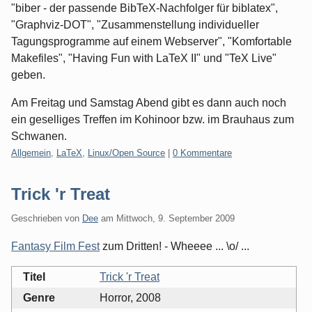
"biber - der passende BibTeX-Nachfolger für biblatex",
"Graphviz-DOT", "Zusammenstellung individueller
Tagungsprogramme auf einem Webserver", "Komfortable
Makefiles", "Having Fun with LaTeX II" und "TeX Live"
geben.
Am Freitag und Samstag Abend gibt es dann auch noch
ein geselliges Treffen im Kohinoor bzw. im Brauhaus zum
Schwanen.
Kategorien:
Allgemein
,
LaTeX
,
Linux/Open Source
|
0 Kommentare
Trick 'r Treat
Geschrieben von
Dee
am
Mittwoch, 9. September 2009
Fantasy Film Fest
zum Dritten! - Wheeee ... \o/ ...
Titel
Trick 'r Treat
Genre
Horror, 2008