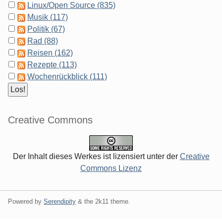
Linux/Open Source (835)
Musik (117)
Politik (67)
Rad (88)
Reisen (162)
Rezepte (113)
Wochenrückblick (111)
Creative Commons
Der Inhalt dieses Werkes ist lizensiert unter der
Creative
Commons Lizenz
Powered by
Serendipity
& the
2k11
theme.