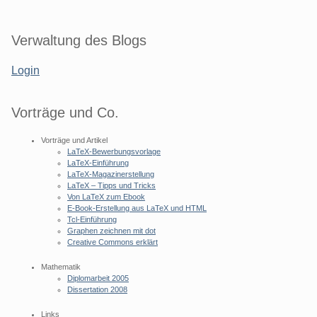
Seitenleiste
Verwaltung des Blogs
Login
Vorträge und Co.
Vorträge und Artikel
LaTeX-Bewerbungsvorlage
LaTeX-Einführung
LaTeX-Magazinerstellung
LaTeX – Tipps und Tricks
Von LaTeX zum Ebook
E-Book-Erstellung aus LaTeX und HTML
Tcl-Einführung
Graphen zeichnen mit dot
Creative Commons erklärt
Mathematik
Diplomarbeit 2005
Dissertation 2008
Links