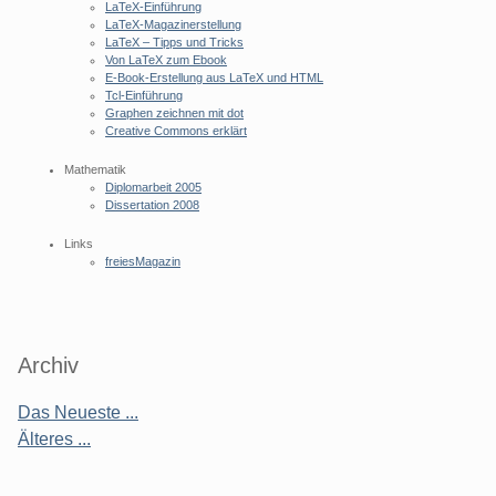
LaTeX-Einführung
LaTeX-Magazinerstellung
LaTeX – Tipps und Tricks
Von LaTeX zum Ebook
E-Book-Erstellung aus LaTeX und HTML
Tcl-Einführung
Graphen zeichnen mit dot
Creative Commons erklärt
Mathematik
Diplomarbeit 2005
Dissertation 2008
Links
freiesMagazin
Archiv
Das Neueste ...
Älteres ...