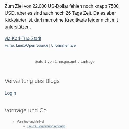
Zum Ziel von 22.000 US-Dollar fehlen noch knapp 7500
USD, aber es sind auch noch 26 Tage Zeit. Da es aber
Kickstarter ist, darf man ohne Kreditkarte leider nicht mit
unterstützen.
via Karl-Tux-Stadt
Kategorien:
Filme
,
Linux/Open Source
|
0 Kommentare
Pagination
Seite 1 von 1, insgesamt 3 Einträge
Seitenleiste
Verwaltung des Blogs
Login
Vorträge und Co.
Vorträge und Artikel
LaTeX-Bewerbungsvorlage