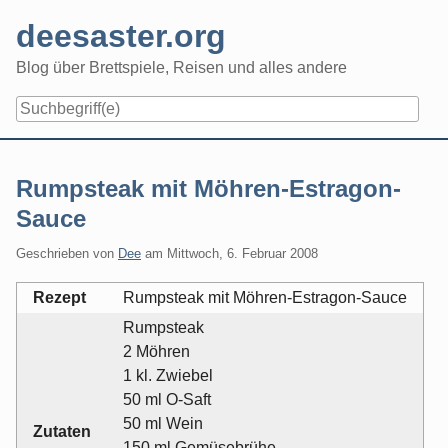
Skip
deesaster.org
to
content
Blog über Brettspiele, Reisen und alles andere
Rumpsteak mit Möhren-Estragon-
Sauce
Geschrieben von
Dee
am
Mittwoch, 6. Februar 2008
Rezept
Rumpsteak mit Möhren-Estragon-Sauce
Rumpsteak
2 Möhren
1 kl. Zwiebel
50 ml O-Saft
50 ml Wein
Zutaten
150 ml Gemüsebrühe