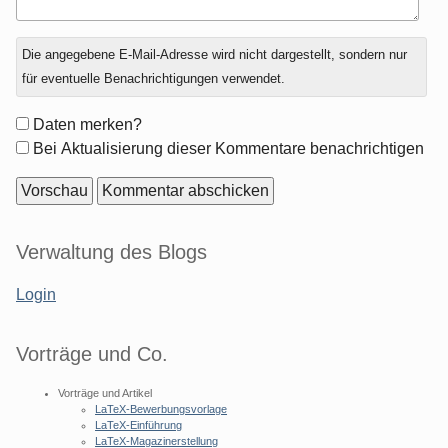
Antwort
Die angegebene E-Mail-Adresse wird nicht dargestellt, sondern nur
zu
für eventuelle Benachrichtigungen verwendet.
Formular-
Daten merken?
Optionen
Bei Aktualisierung dieser Kommentare benachrichtigen
Seitenleiste
Verwaltung des Blogs
Login
Vorträge und Co.
Vorträge und Artikel
LaTeX-Bewerbungsvorlage
LaTeX-Einführung
LaTeX-Magazinerstellung