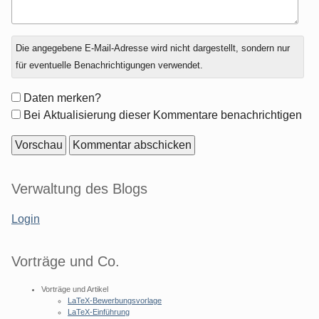
Antwort
Die angegebene E-Mail-Adresse wird nicht dargestellt, sondern nur
zu
für eventuelle Benachrichtigungen verwendet.
Formular-
Daten merken?
Optionen
Bei Aktualisierung dieser Kommentare benachrichtigen
Seitenleiste
Verwaltung des Blogs
Login
Vorträge und Co.
Vorträge und Artikel
LaTeX-Bewerbungsvorlage
LaTeX-Einführung