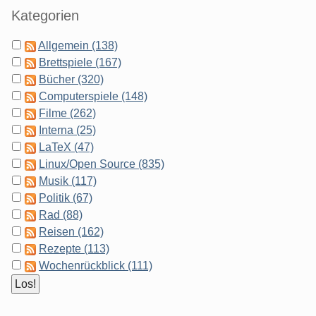
Kategorien
Allgemein (138)
Brettspiele (167)
Bücher (320)
Computerspiele (148)
Filme (262)
Interna (25)
LaTeX (47)
Linux/Open Source (835)
Musik (117)
Politik (67)
Rad (88)
Reisen (162)
Rezepte (113)
Wochenrückblick (111)