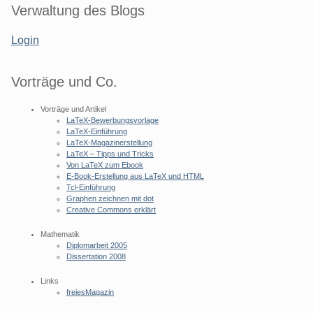
Seitenleiste
Verwaltung des Blogs
Login
Vorträge und Co.
Vorträge und Artikel
LaTeX-Bewerbungsvorlage
LaTeX-Einführung
LaTeX-Magazinerstellung
LaTeX – Tipps und Tricks
Von LaTeX zum Ebook
E-Book-Erstellung aus LaTeX und HTML
Tcl-Einführung
Graphen zeichnen mit dot
Creative Commons erklärt
Mathematik
Diplomarbeit 2005
Dissertation 2008
Links
freiesMagazin