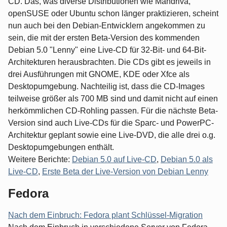
CD. Das, was diverse Distributionen wie Mandriva,
openSUSE oder Ubuntu schon länger praktizieren, scheint
nun auch bei den Debian-Entwicklern angekommen zu
sein, die mit der ersten Beta-Version des kommenden
Debian 5.0 "Lenny" eine Live-CD für 32-Bit- und 64-Bit-
Architekturen herausbrachten. Die CDs gibt es jeweils in
drei Ausführungen mit GNOME, KDE oder Xfce als
Desktopumgebung. Nachteilig ist, dass die CD-Images
teilweise größer als 700 MB sind und damit nicht auf einen
herkömmlichen CD-Rohling passen. Für die nächste Beta-
Version sind auch Live-CDs für die Sparc- und PowerPC-
Architektur geplant sowie eine Live-DVD, die alle drei o.g.
Desktopumgebungen enthält.
Weitere Berichte:
Debian 5.0 auf Live-CD
,
Debian 5.0 als
Live-CD
,
Erste Beta der Live-Version von Debian Lenny
Fedora
Nach dem Einbruch: Fedora plant Schlüssel-Migration