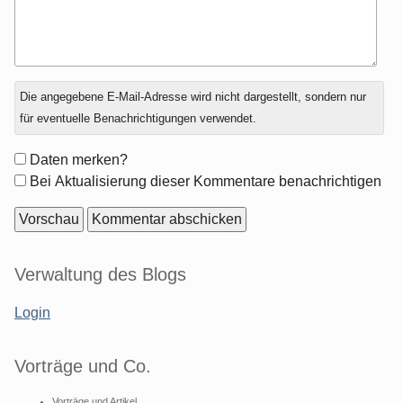
Antwort
Die angegebene E-Mail-Adresse wird nicht dargestellt, sondern nur
zu
für eventuelle Benachrichtigungen verwendet.
Formular-
Daten merken?
Optionen
Bei Aktualisierung dieser Kommentare benachrichtigen
Seitenleiste
Verwaltung des Blogs
Login
Vorträge und Co.
Vorträge und Artikel