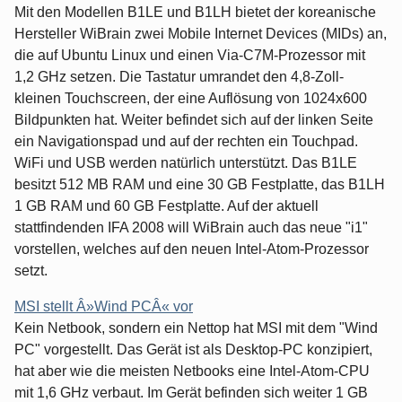
Mit den Modellen B1LE und B1LH bietet der koreanische
Hersteller WiBrain zwei Mobile Internet Devices (MIDs) an,
die auf Ubuntu Linux und einen Via-C7M-Prozessor mit
1,2 GHz setzen. Die Tastatur umrandet den 4,8-Zoll-
kleinen Touchscreen, der eine Auflösung von 1024x600
Bildpunkten hat. Weiter befindet sich auf der linken Seite
ein Navigationspad und auf der rechten ein Touchpad.
WiFi und USB werden natürlich unterstützt. Das B1LE
besitzt 512 MB RAM und eine 30 GB Festplatte, das B1LH
1 GB RAM und 60 GB Festplatte. Auf der aktuell
stattfindenden IFA 2008 will WiBrain auch das neue "i1"
vorstellen, welches auf den neuen Intel-Atom-Prozessor
setzt.
MSI stellt Â»Wind PCÂ« vor
Kein Netbook, sondern ein Nettop hat MSI mit dem "Wind
PC" vorgestellt. Das Gerät ist als Desktop-PC konzipiert,
hat aber wie die meisten Netbooks eine Intel-Atom-CPU
mit 1,6 GHz verbaut. Im Gerät befinden sich weiter 1 GB