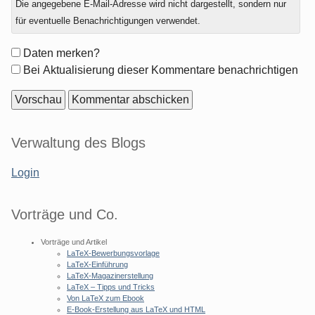
Die angegebene E-Mail-Adresse wird nicht dargestellt, sondern nur
zu
für eventuelle Benachrichtigungen verwendet.
Formular-
Daten merken?
Optionen
Bei Aktualisierung dieser Kommentare benachrichtigen
Seitenleiste
Verwaltung des Blogs
Login
Vorträge und Co.
Vorträge und Artikel
LaTeX-Bewerbungsvorlage
LaTeX-Einführung
LaTeX-Magazinerstellung
LaTeX – Tipps und Tricks
Von LaTeX zum Ebook
E-Book-Erstellung aus LaTeX und HTML