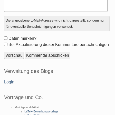
Antwort
Die angegebene E-Mail-Adresse wird nicht dargestellt, sondern nur
zu
für eventuelle Benachrichtigungen verwendet.
Formular-
Daten merken?
Optionen
Bei Aktualisierung dieser Kommentare benachrichtigen
Seitenleiste
Verwaltung des Blogs
Login
Vorträge und Co.
Vorträge und Artikel
LaTeX-Bewerbungsvorlage