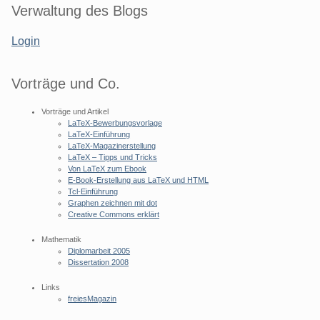
Seitenleiste
Verwaltung des Blogs
Login
Vorträge und Co.
Vorträge und Artikel
LaTeX-Bewerbungsvorlage
LaTeX-Einführung
LaTeX-Magazinerstellung
LaTeX – Tipps und Tricks
Von LaTeX zum Ebook
E-Book-Erstellung aus LaTeX und HTML
Tcl-Einführung
Graphen zeichnen mit dot
Creative Commons erklärt
Mathematik
Diplomarbeit 2005
Dissertation 2008
Links
freiesMagazin