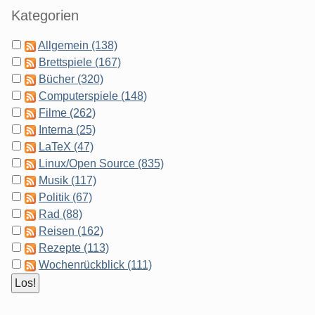
Kategorien
Allgemein (138)
Brettspiele (167)
Bücher (320)
Computerspiele (148)
Filme (262)
Interna (25)
LaTeX (47)
Linux/Open Source (835)
Musik (117)
Politik (67)
Rad (88)
Reisen (162)
Rezepte (113)
Wochenrückblick (111)