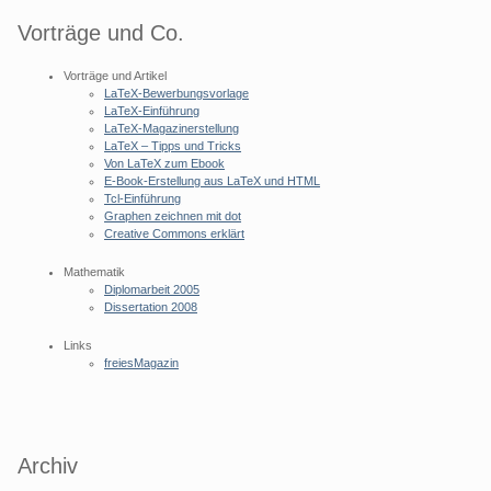
Vorträge und Co.
Vorträge und Artikel
LaTeX-Bewerbungsvorlage
LaTeX-Einführung
LaTeX-Magazinerstellung
LaTeX – Tipps und Tricks
Von LaTeX zum Ebook
E-Book-Erstellung aus LaTeX und HTML
Tcl-Einführung
Graphen zeichnen mit dot
Creative Commons erklärt
Mathematik
Diplomarbeit 2005
Dissertation 2008
Links
freiesMagazin
Archiv