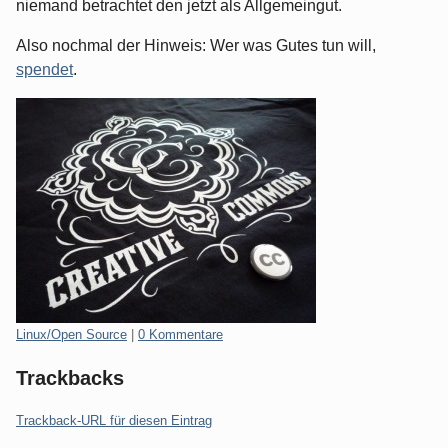
niemand betrachtet den jetzt als Allgemeingut.
Also nochmal der Hinweis: Wer was Gutes tun will,
spendet
.
Kategorien:
Linux/Open Source
|
0 Kommentare
Trackbacks
Trackback-URL für diesen Eintrag