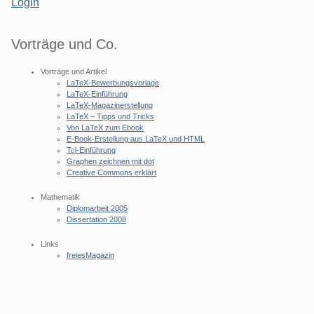
Login
Vorträge und Co.
Vorträge und Artikel
LaTeX-Bewerbungsvorlage
LaTeX-Einführung
LaTeX-Magazinerstellung
LaTeX – Tipps und Tricks
Von LaTeX zum Ebook
E-Book-Erstellung aus LaTeX und HTML
Tcl-Einführung
Graphen zeichnen mit dot
Creative Commons erklärt
Mathematik
Diplomarbeit 2005
Dissertation 2008
Links
freiesMagazin