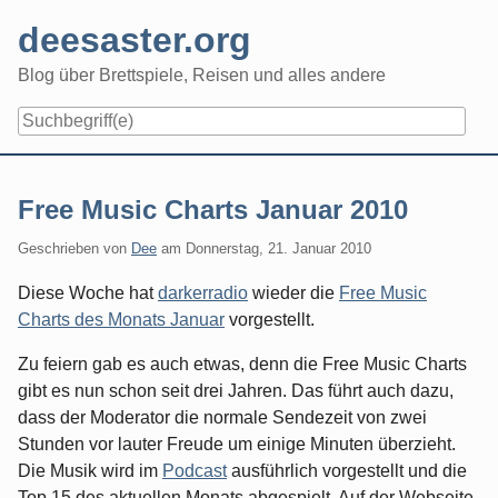
Skip
deesaster.org
to
content
Blog über Brettspiele, Reisen und alles andere
Free Music Charts Januar 2010
Geschrieben von
Dee
am
Donnerstag, 21. Januar 2010
Diese Woche hat
darkerradio
wieder die
Free Music
Charts des Monats Januar
vorgestellt.
Zu feiern gab es auch etwas, denn die Free Music Charts
gibt es nun schon seit drei Jahren. Das führt auch dazu,
dass der Moderator die normale Sendezeit von zwei
Stunden vor lauter Freude um einige Minuten überzieht.
Die Musik wird im
Podcast
ausführlich vorgestellt und die
Top 15 des aktuellen Monats abgespielt. Auf der Webseite