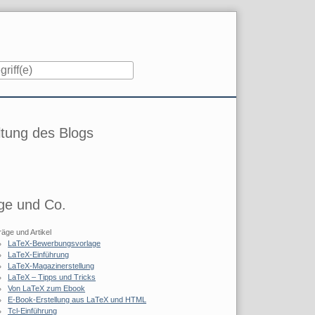
iste
tung des Blogs
ge und Co.
räge und Artikel
LaTeX-Bewerbungsvorlage
LaTeX-Einführung
LaTeX-Magazinerstellung
LaTeX – Tipps und Tricks
Von LaTeX zum Ebook
E-Book-Erstellung aus LaTeX und HTML
Tcl-Einführung