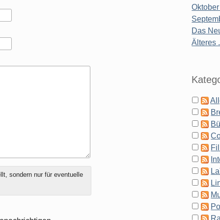
Oktober
Septemb
Das Neu
Älteres .
Katego
Al
Br
Bü
Co
Fi
In
La
t, sondern nur für eventuelle
Li
Mu
Po
Ra