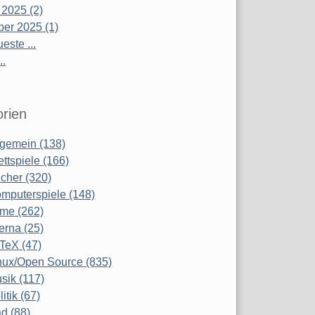
 2025 (2)
er 2025 (1)
este ...
..
rien
lgemein (138)
ettspiele (166)
cher (320)
mputerspiele (148)
lme (262)
terna (25)
TeX (47)
nux/Open Source (835)
sik (117)
litik (67)
d (88)