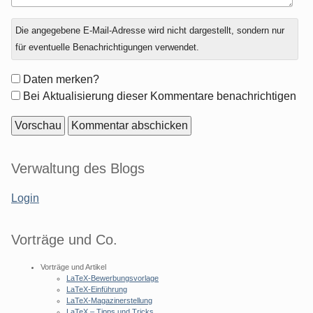
Antwort
Die angegebene E-Mail-Adresse wird nicht dargestellt, sondern nur
zu
für eventuelle Benachrichtigungen verwendet.
Formular-
Daten merken?
Optionen
Bei Aktualisierung dieser Kommentare benachrichtigen
Seitenleiste
Verwaltung des Blogs
Login
Vorträge und Co.
Vorträge und Artikel
LaTeX-Bewerbungsvorlage
LaTeX-Einführung
LaTeX-Magazinerstellung
LaTeX – Tipps und Tricks