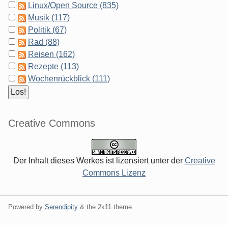
Linux/Open Source (835)
Musik (117)
Politik (67)
Rad (88)
Reisen (162)
Rezepte (113)
Wochenrückblick (111)
Creative Commons
Der Inhalt dieses Werkes ist lizensiert unter der
Creative
Commons Lizenz
Powered by
Serendipity
& the
2k11
theme.