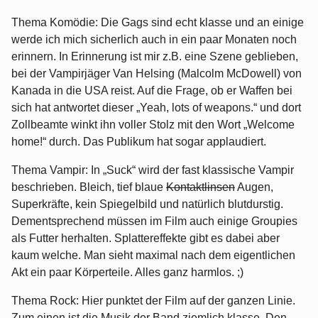
Thema Komödie: Die Gags sind echt klasse und an einige
werde ich mich sicherlich auch in ein paar Monaten noch
erinnern. In Erinnerung ist mir z.B. eine Szene geblieben,
bei der Vampirjäger Van Helsing (Malcolm McDowell) von
Kanada in die USA reist. Auf die Frage, ob er Waffen bei
sich hat antwortet dieser „Yeah, lots of weapons.“ und dort
Zollbeamte winkt ihn voller Stolz mit den Wort „Welcome
home!“ durch. Das Publikum hat sogar applaudiert.
Thema Vampir: In „Suck“ wird der fast klassische Vampir
beschrieben. Bleich, tief blaue
Kontaktlinsen
Augen,
Superkräfte, kein Spiegelbild und natürlich blutdurstig.
Dementsprechend müssen im Film auch einige Groupies
als Futter herhalten. Splattereffekte gibt es dabei aber
kaum welche. Man sieht maximal nach dem eigentlichen
Akt ein paar Körperteile. Alles ganz harmlos. ;)
Thema Rock: Hier punktet der Film auf der ganzen Linie.
Zum einen ist die Musik der Band ziemlich klasse. Den