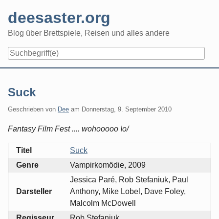
Skip
deesaster.org
to
content
Blog über Brettspiele, Reisen und alles andere
Suck
Geschrieben von
Dee
am
Donnerstag, 9. September 2010
Fantasy Film Fest .... wohooooo \o/
Titel
Suck
Genre
Vampirkomödie, 2009
Jessica Paré, Rob Stefaniuk, Paul
Darsteller
Anthony, Mike Lobel, Dave Foley,
Malcolm McDowell
Regisseur
Rob Stefaniuk