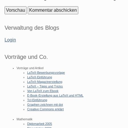
Seitenleiste
Verwaltung des Blogs
Login
Vorträge und Co.
Vorträge und Artikel
LaTeX-Bewerbungsvorlage
LaTeX-Einführung
LaTeX-Magazinerstellung
LaTeX – Tipps und Tricks
Von LaTeX zum Ebook
E-Book-Erstellung aus LaTeX und HTML
Tcl-Einführung
Graphen zeichnen mit dot
Creative Commons erklärt
Mathematik
Diplomarbeit 2005