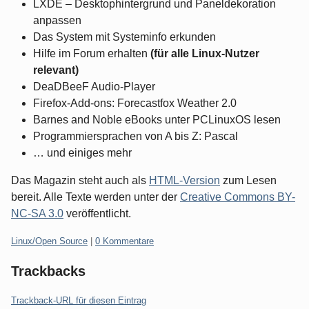
LXDE – Desktophintergrund und Paneldekoration
anpassen
Das System mit Systeminfo erkunden
Hilfe im Forum erhalten
(für alle Linux-Nutzer
relevant)
DeaDBeeF Audio-Player
Firefox-Add-ons: Forecastfox Weather 2.0
Barnes and Noble eBooks unter PCLinuxOS lesen
Programmiersprachen von A bis Z: Pascal
… und einiges mehr
Das Magazin steht auch als
HTML-Version
zum Lesen
bereit. Alle Texte werden unter der
Creative Commons BY-
NC-SA 3.0
veröffentlicht.
Kategorien:
Linux/Open Source
|
0 Kommentare
Trackbacks
Trackback-URL für diesen Eintrag