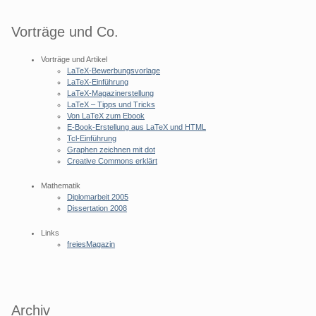
Vorträge und Co.
Vorträge und Artikel
LaTeX-Bewerbungsvorlage
LaTeX-Einführung
LaTeX-Magazinerstellung
LaTeX – Tipps und Tricks
Von LaTeX zum Ebook
E-Book-Erstellung aus LaTeX und HTML
Tcl-Einführung
Graphen zeichnen mit dot
Creative Commons erklärt
Mathematik
Diplomarbeit 2005
Dissertation 2008
Links
freiesMagazin
Archiv