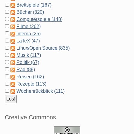
Brettspiele (167)
Bücher (320)
Computerspiele (148)
Filme (262)
Interna (25)
LaTeX (47)
Linux/Open Source (835)
Musik (117)
Politik (67)
Rad (88)
Reisen (162)
Rezepte (113)
Wochenrückblick (111)
Creative Commons