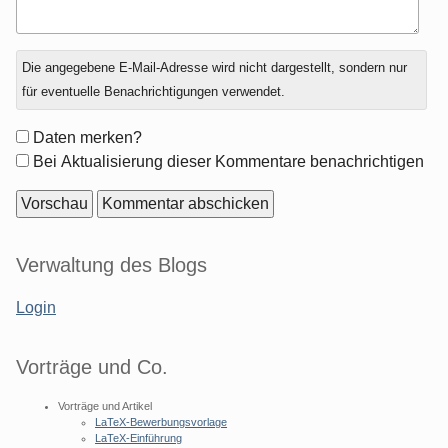
Antwort
Die angegebene E-Mail-Adresse wird nicht dargestellt, sondern nur
zu
für eventuelle Benachrichtigungen verwendet.
Formular-
Daten merken?
Optionen
Bei Aktualisierung dieser Kommentare benachrichtigen
Seitenleiste
Verwaltung des Blogs
Login
Vorträge und Co.
Vorträge und Artikel
LaTeX-Bewerbungsvorlage
LaTeX-Einführung