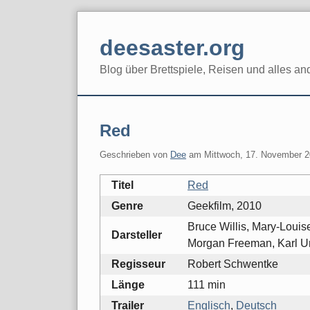
Skip
to
deesaster.org
content
Blog über Brettspiele, Reisen und alles an
Red
Geschrieben von
Dee
am
Mittwoch, 17. November 
Titel
Red
Genre
Geekfilm, 2010
Bruce Willis, Mary-Louis
Darsteller
Morgan Freeman, Karl U
Regisseur
Robert Schwentke
Länge
111 min
Trailer
Englisch
,
Deutsch