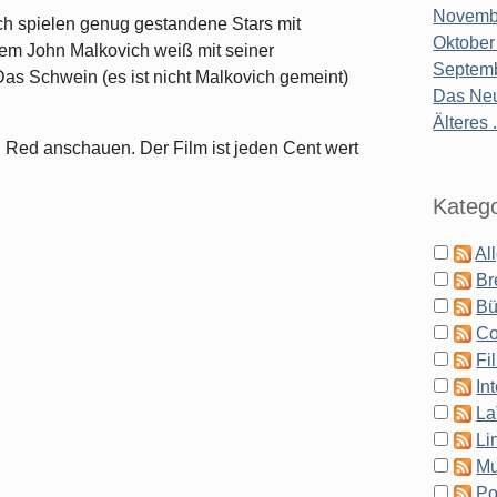
Novembe
lich spielen genug gestandene Stars mit
Oktober
lem John Malkovich weiß mit seiner
Septemb
Das Schwein (es ist nicht Malkovich gemeint)
Das Neu
Älteres .
ch Red anschauen. Der Film ist jeden Cent wert
Katego
Al
Br
Bü
Co
Fi
In
La
Li
Mu
Po