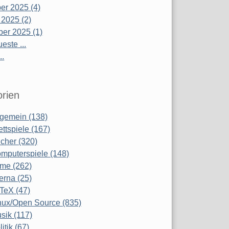
r 2025 (4)
 2025 (2)
er 2025 (1)
este ...
..
rien
lgemein (138)
ettspiele (167)
cher (320)
mputerspiele (148)
lme (262)
terna (25)
TeX (47)
nux/Open Source (835)
sik (117)
litik (67)