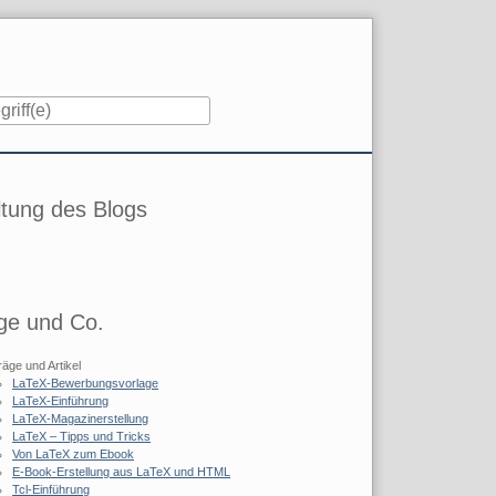
iste
tung des Blogs
ge und Co.
räge und Artikel
LaTeX-Bewerbungsvorlage
LaTeX-Einführung
LaTeX-Magazinerstellung
LaTeX – Tipps und Tricks
Von LaTeX zum Ebook
E-Book-Erstellung aus LaTeX und HTML
Tcl-Einführung