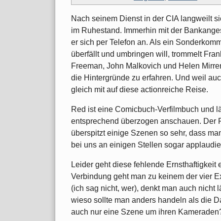
Nach seinem Dienst in der CIA langweilt s
im Ruhestand. Immerhin mit der Bankangest
er sich per Telefon an. Als ein Sonderko
überfällt und umbringen will, trommelt Fr
Freeman, John Malkovich und Helen Mirren
die Hintergründe zu erfahren. Und weil auc
gleich mit auf diese actionreiche Reise.
Red ist eine Comicbuch-Verfilmbuch und lä
entsprechend überzogen anschauen. Der Fil
überspitzt einige Szenen so sehr, dass ma
bei uns an einigen Stellen sogar applaudier
Leider geht diese fehlende Ernsthaftigkeit
Verbindung geht man zu keinem der vier Ex-
(ich sag nicht, wer), denkt man auch nicht
wieso sollte man anders handeln als die Da
auch nur eine Szene um ihren Kameraden