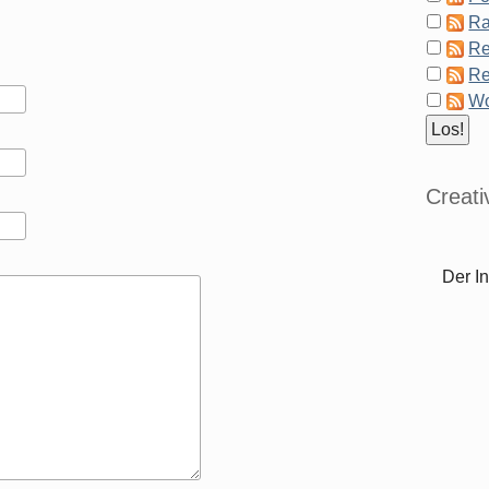
Ra
Re
Re
Wo
Creat
Der In