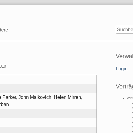
dere
Seitenle
Verwal
2010
Login
Vorträ
e Parker, John Malkovich, Helen Mirren,
Vort
rban