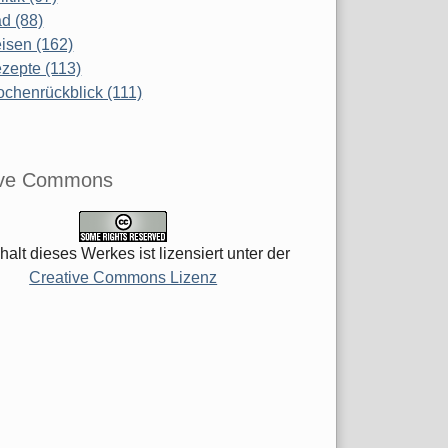
d (88)
isen (162)
zepte (113)
chenrückblick (111)
ive Commons
halt dieses Werkes ist lizensiert unter der
Creative Commons Lizenz