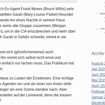
ich Ex-Agent Frank Moses (Bruce Willis) sehr
Mat
ellten Sarah (Mary-Louise Parker) freundet
mmando ihn eines Nachts in seinem Haus
ank seine alte Gruppe zusammen (Morgan
Link
), um in die CIA einzubrechen und mehr über
h Sarah in Gefahr schwebt, nimmt er sie
sst sich (glücklicherweise) auch
Archiv
m nimmt sich selbst nicht ernst und
n einfach nur lachen muss. Das Publikum hat
August 
t.
Juli 202
Juni 202
 etwas zu Lasten der Emotionen. Eine richtige
Mai 202
Agenten ein und als einer von ihnen stirbt
April 20
 länger als eine Szene darüber nach. Aber
Februar
rsteller auf der Leinwand, denn die trauern
Januar 
?
Dezembe