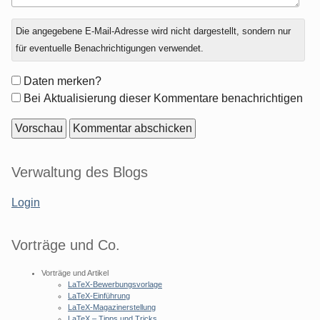
Antwort
Die angegebene E-Mail-Adresse wird nicht dargestellt, sondern nur
zu
für eventuelle Benachrichtigungen verwendet.
Formular-
Daten merken?
Optionen
Bei Aktualisierung dieser Kommentare benachrichtigen
Seitenleiste
Verwaltung des Blogs
Login
Vorträge und Co.
Vorträge und Artikel
LaTeX-Bewerbungsvorlage
LaTeX-Einführung
LaTeX-Magazinerstellung
LaTeX – Tipps und Tricks