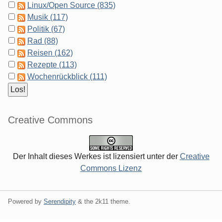
Linux/Open Source (835)
Musik (117)
Politik (67)
Rad (88)
Reisen (162)
Rezepte (113)
Wochenrückblick (111)
Creative Commons
Der Inhalt dieses Werkes ist lizensiert unter der
Creative
Commons Lizenz
Powered by
Serendipity
& the
2k11
theme.