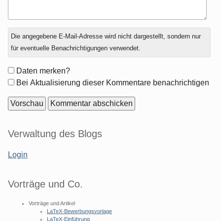
Antwort
Die angegebene E-Mail-Adresse wird nicht dargestellt, sondern nur
zu
für eventuelle Benachrichtigungen verwendet.
Formular-
Daten merken?
Optionen
Bei Aktualisierung dieser Kommentare benachrichtigen
Seitenleiste
Verwaltung des Blogs
Login
Vorträge und Co.
Vorträge und Artikel
LaTeX-Bewerbungsvorlage
LaTeX-Einführung