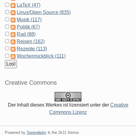
LaTeX (47)
Linux/Open Source (835)
Musik (117)
Politik (67)
Rad (88)
Reisen (162)
Rezepte (113)
Wochenrückblick (111)
Creative Commons
Der Inhalt dieses Werkes ist lizensiert unter der
Creative
Commons Lizenz
Powered by
Serendipity
& the
2k11
theme.