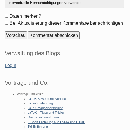
zu
für eventuelle Benachrichtigungen verwendet.
Formular-
Daten merken?
Optionen
Bei Aktualisierung dieser Kommentare benachrichtigen
Seitenleiste
Verwaltung des Blogs
Login
Vorträge und Co.
Vorträge und Artikel
LaTeX-Bewerbungsvorlage
LaTeX-Einführung
LaTeX-Magazinerstellung
LaTeX – Tipps und Tricks
Von LaTeX zum Ebook
E-Book-Erstellung aus LaTeX und HTML
Tcl-Einführung