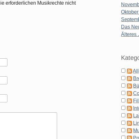
ie erforderlichen Musikrechte nicht
Novembe
Oktober
Septemb
Das Neu
Älteres .
Katego
Al
Br
Bü
Co
Fi
In
La
Li
Mu
Po