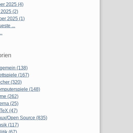
r 2025 (4)
 2025 (2)
er 2025 (1)
este ...
..
rien
lgemein (138)
ettspiele (167)
cher (320)
mputerspiele (148)
lme (262)
terna (25)
TeX (47)
nux/Open Source (835)
sik (117)
litik (67)