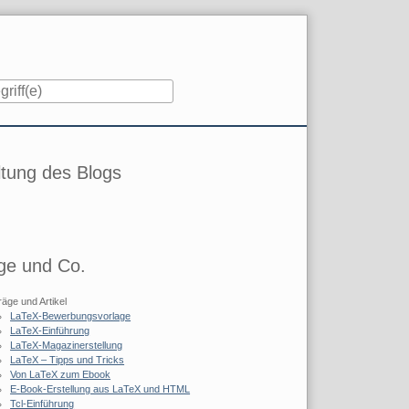
iste
tung des Blogs
ge und Co.
räge und Artikel
LaTeX-Bewerbungsvorlage
LaTeX-Einführung
LaTeX-Magazinerstellung
LaTeX – Tipps und Tricks
Von LaTeX zum Ebook
E-Book-Erstellung aus LaTeX und HTML
Tcl-Einführung