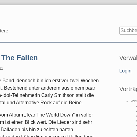
dere
Seitenle
The Fallen
Verwal
11
Login
ue Band, dennoch bin ich erst vor zwei Wochen
ert. Bestehend unter anderem aus einem paar
Vorträ
dol-Teilnehmerin Carly Smithson stellt die
Vort
l und Alternative Rock auf die Beine.
 vom Album „Tear The World Down“ in voller
ist einen Blick wert. Die Lieder sind sehr
Balladen bis hin zu echten harten
it zu den frühen Evanescence-Platten (und