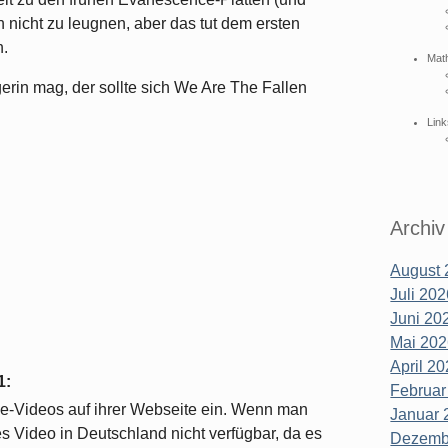
h nicht zu leugnen, aber das tut dem ersten
h.
Mat
rin mag, der sollte sich We Are The Fallen
Link
Archiv
August 
Juli 202
Juni 202
Mai 202
April 20
1
:
Februar
ube-Videos auf ihrer Webseite ein. Wenn man
Januar 
ses Video in Deutschland nicht verfügbar, da es
Dezembe