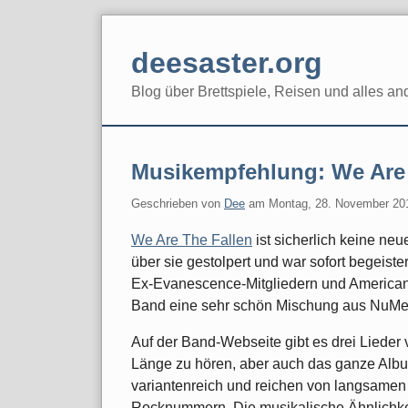
Skip
to
deesaster.org
content
Blog über Brettspiele, Reisen und alles an
Musikempfehlung: We Are 
Geschrieben von
Dee
am
Montag, 28. November 20
We Are The Fallen
ist sicherlich keine ne
über sie gestolpert und war sofort begeist
Ex-Evanescence-Mitgliedern und American-I
Band eine sehr schön Mischung aus NuMeta
Auf der Band-Webseite gibt es drei Lieder
Länge zu hören, aber auch das ganze Album 
variantenreich und reichen von langsamen 
Rocknummern. Die musikalische Ähnlichke