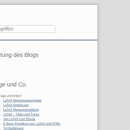
iste
tung des Blogs
ge und Co.
räge und Artikel
LaTeX-Bewerbungsvorlage
LaTeX-Einführung
LaTeX-Magazinerstellung
LaTeX – Tipps und Tricks
Von LaTeX zum Ebook
E-Book-Erstellung aus LaTeX und HTML
Tcl-Einführung