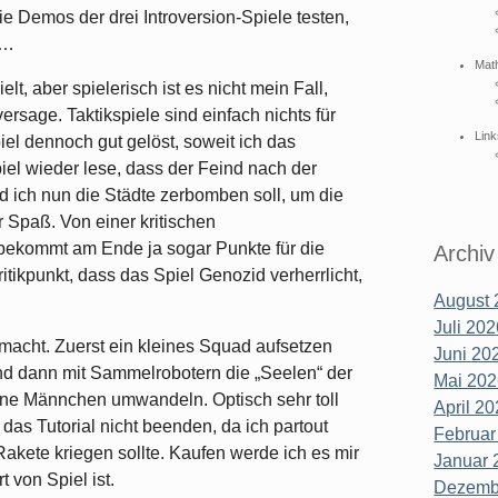
 Demos der drei Introversion-Spiele testen,
 …
Mat
, aber spielerisch ist es nicht mein Fall,
rsage. Taktikspiele sind einfach nichts für
Link
el dennoch gut gelöst, soweit ich das
iel wieder lese, dass der Feind nach der
d ich nun die Städte zerbomben soll, um die
 Spaß. Von einer kritischen
bekommt am Ende ja sogar Punkte für die
Archiv
kpunkt, dass das Spiel Genozid verherrlicht,
August 
Juli 202
emacht. Zuerst ein kleines Squad aufsetzen
Juni 202
d dann mit Sammelrobotern die „Seelen“ der
Mai 202
üne Männchen umwandeln. Optisch sehr toll
April 20
 das Tutorial nicht beenden, da ich partout
Februar
Rakete kriegen sollte. Kaufen werde ich es mir
Januar 
 von Spiel ist.
Dezembe