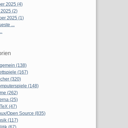
r 2025 (4)
 2025 (2)
er 2025 (1)
este ...
..
rien
lgemein (138)
ettspiele (167)
cher (320)
mputerspiele (148)
lme (262)
terna (25)
TeX (47)
nux/Open Source (835)
sik (117)
litik (67)