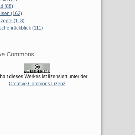
d (88)
isen (162)
zepte (113)
chenrückblick (111)
ive Commons
halt dieses Werkes ist lizensiert unter der
Creative Commons Lizenz