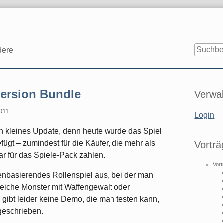
dere
Seitenle
ersion Bundle
Verwal
011
Login
in kleines Update, denn heute wurde das Spiel
gt – zumindest für die Käufer, die mehr als
Vorträ
ar für das Spiele-Pack zahlen.
Vort
denbasierendes Rollenspiel aus, bei der man
reiche Monster mit Waffengewalt oder
gibt leider keine Demo, die man testen kann,
 geschrieben.