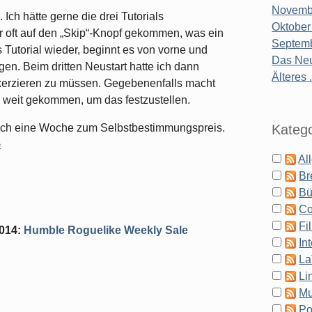
Novembe
 Ich hätte gerne die drei Tutorials
Oktober
r oft auf den „Skip“-Knopf gekommen, was ein
Septemb
 Tutorial wieder, beginnt es von vorne und
Das Neu
gen. Beim dritten Neustart hatte ich dann
Älteres .
exerzieren zu müssen. Gegebenenfalls macht
so weit gekommen, um das festzustellen.
Katego
noch eine Woche zum Selbstbestimmungspreis.
e
Al
Br
Bü
Co
Fi
2014
:
Humble Roguelike Weekly Sale
In
La
Li
Mu
Po