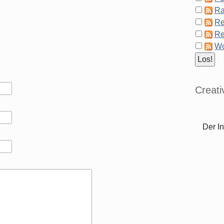
Ra
Re
Re
Wo
Creat
Der In