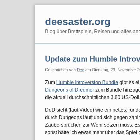
Skip
to
deesaster.org
content
Blog über Brettspiele, Reisen und alles an
Update zum Humble Introv
Geschrieben von
Dee
am
Dienstag, 29. November 2
Zum
Humble Introversion Bundle
gibt es e
Dungeons of Dredmor
zum Bundle hinzugefü
die aktuell durchschnittlichen 3,80 US-Doll
DoD sieht (laut Video) wie ein nettes, run
durch Dungeons läuft und sich gegen zahl
Zaubersprüchen zur Wehr setzen muss. Es 
sonst hätte ich etwas mehr über das Spiel