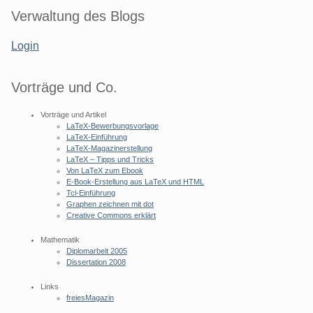
Seitenleiste
Verwaltung des Blogs
Login
Vorträge und Co.
Vorträge und Artikel
LaTeX-Bewerbungsvorlage
LaTeX-Einführung
LaTeX-Magazinerstellung
LaTeX – Tipps und Tricks
Von LaTeX zum Ebook
E-Book-Erstellung aus LaTeX und HTML
Tcl-Einführung
Graphen zeichnen mit dot
Creative Commons erklärt
Mathematik
Diplomarbeit 2005
Dissertation 2008
Links
freiesMagazin