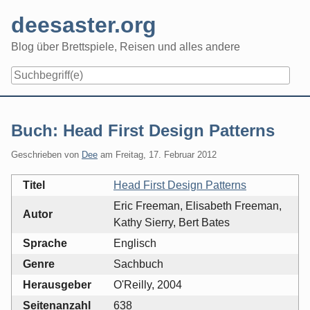
Skip
deesaster.org
to
content
Blog über Brettspiele, Reisen und alles andere
Buch: Head First Design Patterns
Geschrieben von
Dee
am
Freitag, 17. Februar 2012
Titel
Head First Design Patterns
Eric Freeman, Elisabeth Freeman,
Autor
Kathy Sierry, Bert Bates
Sprache
Englisch
Genre
Sachbuch
Herausgeber
O'Reilly, 2004
Seitenanzahl
638