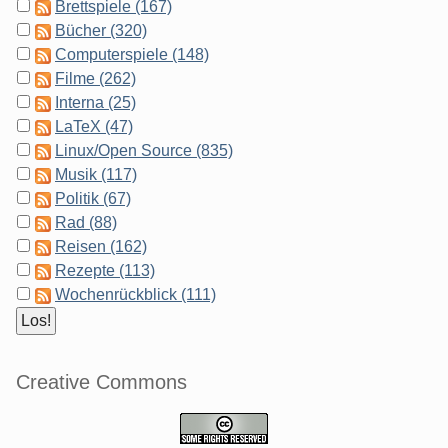
Brettspiele (167)
Bücher (320)
Computerspiele (148)
Filme (262)
Interna (25)
LaTeX (47)
Linux/Open Source (835)
Musik (117)
Politik (67)
Rad (88)
Reisen (162)
Rezepte (113)
Wochenrückblick (111)
Creative Commons