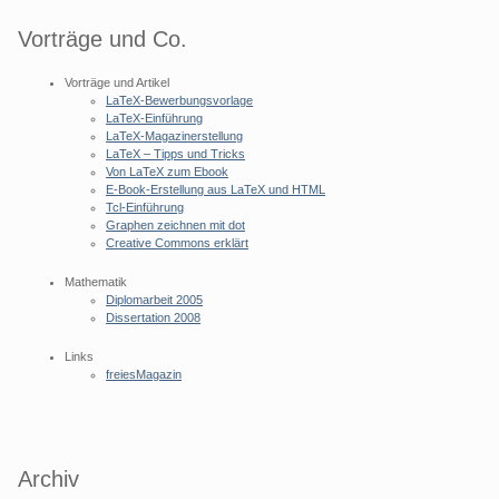
Vorträge und Co.
Vorträge und Artikel
LaTeX-Bewerbungsvorlage
LaTeX-Einführung
LaTeX-Magazinerstellung
LaTeX – Tipps und Tricks
Von LaTeX zum Ebook
E-Book-Erstellung aus LaTeX und HTML
Tcl-Einführung
Graphen zeichnen mit dot
Creative Commons erklärt
Mathematik
Diplomarbeit 2005
Dissertation 2008
Links
freiesMagazin
Archiv