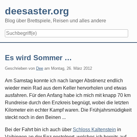
Skip
deesaster.org
to
content
Blog über Brettspiele, Reisen und alles andere
Es wird Sommer …
Geschrieben von
Dee
am
Montag, 26. März 2012
Am Samstag konnte ich nach langer Abstinenz endlich
wieder mein Rad aus dem Keller hervorholen und etwas
ausfahren. Für den Anfang habe ich mich mit knapp 70 km
Rundreise durch den Enzkreis begnügt, wobei die letzten
Kilometer ein echter Kampf waren. Die Frühjahrsmüdigkeit
steckt noch in den Beinen ...
Bei der Fahrt bin ich auch über
Schloss Kaltenstein
in
Vaihingen an der Enz gestolpert, welches ich bereits auf