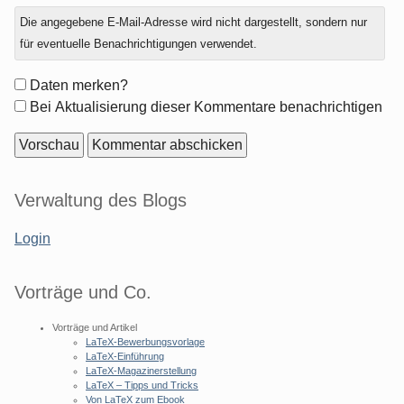
Antwort
Die angegebene E-Mail-Adresse wird nicht dargestellt, sondern nur
zu
für eventuelle Benachrichtigungen verwendet.
Formular-
Daten merken?
Optionen
Bei Aktualisierung dieser Kommentare benachrichtigen
Seitenleiste
Verwaltung des Blogs
Login
Vorträge und Co.
Vorträge und Artikel
LaTeX-Bewerbungsvorlage
LaTeX-Einführung
LaTeX-Magazinerstellung
LaTeX – Tipps und Tricks
Von LaTeX zum Ebook