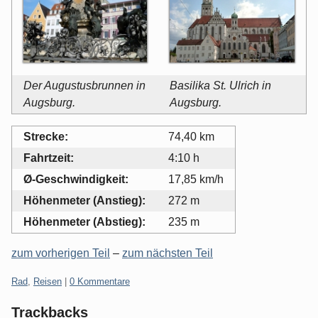
Der Augustusbrunnen in
Basilika St. Ulrich in
Augsburg.
Augsburg.
Strecke:
74,40 km
Fahrtzeit:
4:10 h
Ø-Geschwindigkeit:
17,85 km/h
Höhenmeter (Anstieg):
272 m
Höhenmeter (Abstieg):
235 m
zum vorherigen Teil
–
zum nächsten Teil
Kategorien:
Rad
,
Reisen
|
0 Kommentare
Trackbacks