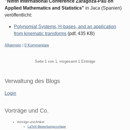
"Ninth International Conference Zaragoza-Pau on
Applied Mathematics and Statistics"
in Jaca (Spanien)
veröffentlicht:
Polynomial Systems, H-bases, and an application
from kinematic transforms
(pdf, 435 KB)
Kategorien:
Allgemein
|
0 Kommentare
Pagination
Seite 1 von 1, insgesamt 1 Einträge
Seitenleiste
Verwaltung des Blogs
Login
Vorträge und Co.
Vorträge und Artikel
LaTeX-Bewerbungsvorlage