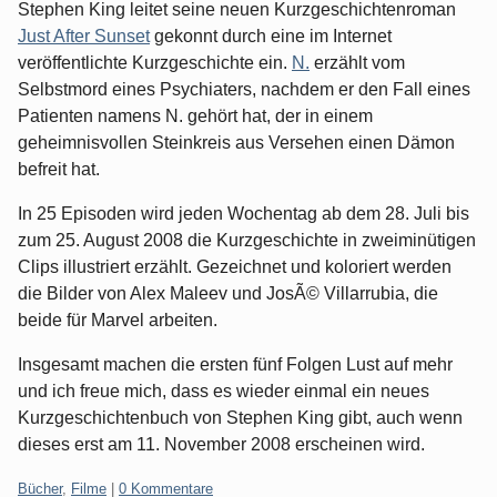
Stephen King leitet seine neuen Kurzgeschichtenroman
Just After Sunset
gekonnt durch eine im Internet
veröffentlichte Kurzgeschichte ein.
N.
erzählt vom
Selbstmord eines Psychiaters, nachdem er den Fall eines
Patienten namens N. gehört hat, der in einem
geheimnisvollen Steinkreis aus Versehen einen Dämon
befreit hat.
In 25 Episoden wird jeden Wochentag ab dem 28. Juli bis
zum 25. August 2008 die Kurzgeschichte in zweiminütigen
Clips illustriert erzählt. Gezeichnet und koloriert werden
die Bilder von Alex Maleev und JosÃ© Villarrubia, die
beide für Marvel arbeiten.
Insgesamt machen die ersten fünf Folgen Lust auf mehr
und ich freue mich, dass es wieder einmal ein neues
Kurzgeschichtenbuch von Stephen King gibt, auch wenn
dieses erst am 11. November 2008 erscheinen wird.
Kategorien:
Bücher
,
Filme
|
0 Kommentare