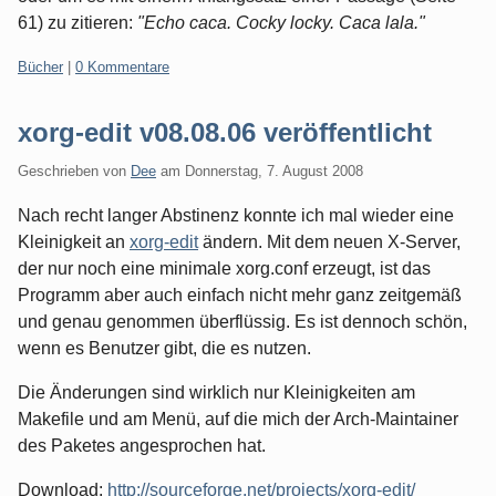
61) zu zitieren:
"Echo caca. Cocky locky. Caca lala."
Kategorien:
Bücher
|
0 Kommentare
xorg-edit v08.08.06 veröffentlicht
Geschrieben von
Dee
am
Donnerstag, 7. August 2008
Nach recht langer Abstinenz konnte ich mal wieder eine
Kleinigkeit an
xorg-edit
ändern. Mit dem neuen X-Server,
der nur noch eine minimale xorg.conf erzeugt, ist das
Programm aber auch einfach nicht mehr ganz zeitgemäß
und genau genommen überflüssig. Es ist dennoch schön,
wenn es Benutzer gibt, die es nutzen.
Die Änderungen sind wirklich nur Kleinigkeiten am
Makefile und am Menü, auf die mich der Arch-Maintainer
des Paketes angesprochen hat.
Download:
http://sourceforge.net/projects/xorg-edit/