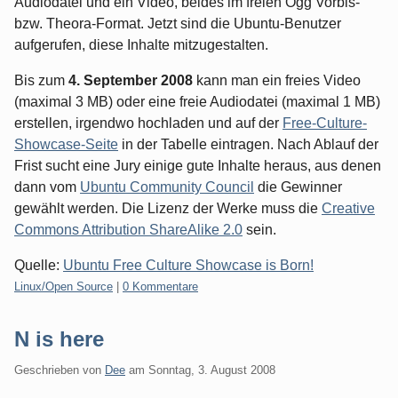
Audiodatei und ein Video, beides im freien Ogg Vorbis-
bzw. Theora-Format. Jetzt sind die Ubuntu-Benutzer
aufgerufen, diese Inhalte mitzugestalten.
Bis zum
4. September 2008
kann man ein freies Video
(maximal 3 MB) oder eine freie Audiodatei (maximal 1 MB)
erstellen, irgendwo hochladen und auf der
Free-Culture-
Showcase-Seite
in der Tabelle eintragen. Nach Ablauf der
Frist sucht eine Jury einige gute Inhalte heraus, aus denen
dann vom
Ubuntu Community Council
die Gewinner
gewählt werden. Die Lizenz der Werke muss die
Creative
Commons Attribution ShareAlike 2.0
sein.
Quelle:
Ubuntu Free Culture Showcase is Born!
Kategorien:
Linux/Open Source
|
0 Kommentare
N is here
Geschrieben von
Dee
am
Sonntag, 3. August 2008