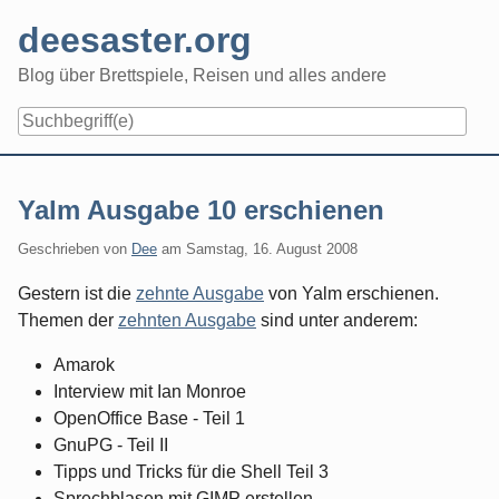
Skip
deesaster.org
to
content
Blog über Brettspiele, Reisen und alles andere
Yalm Ausgabe 10 erschienen
Geschrieben von
Dee
am
Samstag, 16. August 2008
Gestern ist die
zehnte Ausgabe
von Yalm erschienen.
Themen der
zehnten Ausgabe
sind unter anderem:
Amarok
Interview mit Ian Monroe
OpenOffice Base - Teil 1
GnuPG - Teil II
Tipps und Tricks für die Shell Teil 3
Sprechblasen mit GIMP erstellen