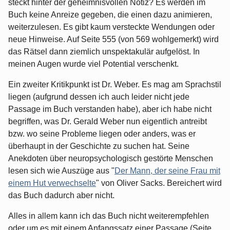
steckt hinter der geheimnisvollen Notiz? Es werden im
Buch keine Anreize gegeben, die einen dazu animieren,
weiterzulesen. Es gibt kaum versteckte Wendungen oder
neue Hinweise. Auf Seite 555 (von 569 wohlgemerkt) wird
das Rätsel dann ziemlich unspektakulär aufgelöst. In
meinen Augen wurde viel Potential verschenkt.
Ein zweiter Kritikpunkt ist Dr. Weber. Es mag am Sprachstil
liegen (aufgrund dessen ich auch leider nicht jede
Passage im Buch verstanden habe), aber ich habe nicht
begriffen, was Dr. Gerald Weber nun eigentlich antreibt
bzw. wo seine Probleme liegen oder anders, was er
überhaupt in der Geschichte zu suchen hat. Seine
Anekdoten über neuropsychologisch gestörte Menschen
lesen sich wie Auszüge aus "
Der Mann, der seine Frau mit
einem Hut verwechselte
" von Oliver Sacks. Bereichert wird
das Buch dadurch aber nicht.
Alles in allem kann ich das Buch nicht weiterempfehlen
oder um es mit einem Anfangssatz einer Passage (Seite