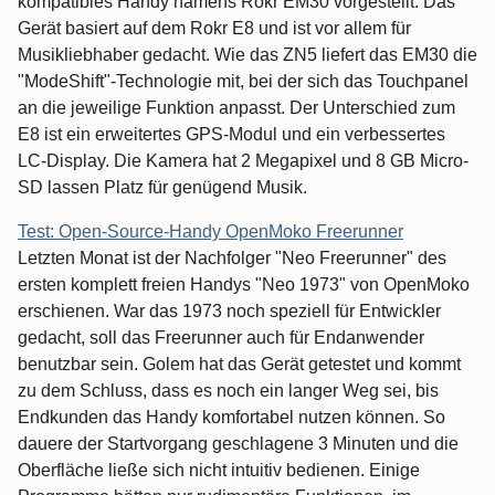
kompatibles Handy namens Rokr EM30 vorgestellt. Das
Gerät basiert auf dem Rokr E8 und ist vor allem für
Musikliebhaber gedacht. Wie das ZN5 liefert das EM30 die
"ModeShift"-Technologie mit, bei der sich das Touchpanel
an die jeweilige Funktion anpasst. Der Unterschied zum
E8 ist ein erweitertes GPS-Modul und ein verbessertes
LC-Display. Die Kamera hat 2 Megapixel und 8 GB Micro-
SD lassen Platz für genügend Musik.
Test: Open-Source-Handy OpenMoko Freerunner
Letzten Monat ist der Nachfolger "Neo Freerunner" des
ersten komplett freien Handys "Neo 1973" von OpenMoko
erschienen. War das 1973 noch speziell für Entwickler
gedacht, soll das Freerunner auch für Endanwender
benutzbar sein. Golem hat das Gerät getestet und kommt
zu dem Schluss, dass es noch ein langer Weg sei, bis
Endkunden das Handy komfortabel nutzen können. So
dauere der Startvorgang geschlagene 3 Minuten und die
Oberfläche ließe sich nicht intuitiv bedienen. Einige