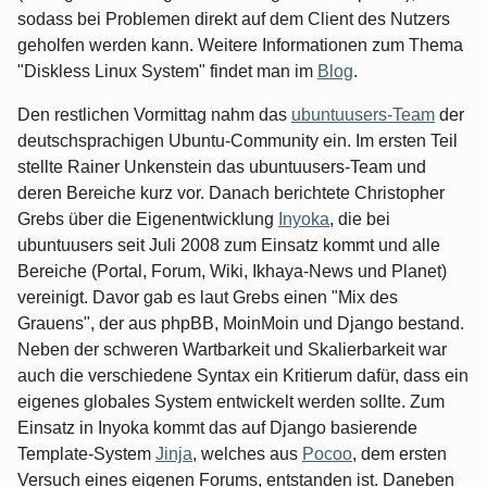
sodass bei Problemen direkt auf dem Client des Nutzers
geholfen werden kann. Weitere Informationen zum Thema
"Diskless Linux System" findet man im
Blog
.
Den restlichen Vormittag nahm das
ubuntuusers-Team
der
deutschsprachigen Ubuntu-Community ein. Im ersten Teil
stellte Rainer Unkenstein das ubuntuusers-Team und
deren Bereiche kurz vor. Danach berichtete Christopher
Grebs über die Eigenentwicklung
Inyoka
, die bei
ubuntuusers seit Juli 2008 zum Einsatz kommt und alle
Bereiche (Portal, Forum, Wiki, Ikhaya-News und Planet)
vereinigt. Davor gab es laut Grebs einen "Mix des
Grauens", der aus phpBB, MoinMoin und Django bestand.
Neben der schweren Wartbarkeit und Skalierbarkeit war
auch die verschiedene Syntax ein Kritierum dafür, dass ein
eigenes globales System entwickelt werden sollte. Zum
Einsatz in Inyoka kommt das auf Django basierende
Template-System
Jinja
, welches aus
Pocoo
, dem ersten
Versuch eines eigenen Forums, entstanden ist. Daneben