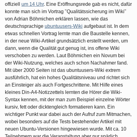
offiziell
um 14 Uhr
. Eine Eröffnungsrede gab es nicht, dafür
konnte man sich im Vortrag "Qualitätssicherung im Wiki"
von Adrian Böhmichen erklären lassen, wie das
deutschsprachige
ubuntuusers-Wiki
aufgebaut ist. In dem
etwas schnellen Vortrag lernte man die Baustelle kennen,
in der neue Wiki-Artikel grundsätzlich erstellt werden, um
dann, wenn die Qualität gut genug ist, ins offene Wiki
verschoben zu werden. Laut Böhmichen ein Novum bei
der Wiki-Nutzung, welches auch schon Nachahmer fand.
Mit über 2000 Seiten ist das ubuntuusers-Wiki extrem
ausführlich, hat ein hohes Qualitätsniveau und richtet sich
an Einsteiger als auch Fortgeschrittene. Mit Hilfe eines
kleines Din-A4-Notizzettels lernten die Hörer die Wiki-
Syntax kennen, mit der man zum Beispiel einzelne Wörter
kursiv, fett oder dicktengleich formatieren kann. Ein
wichtiger Punkt war dabei auch der Aufruf zum Mitmachen,
wobei besonders auf die Tests bestehender Artikel mit
neuen Ubuntu-Versionen hingewiesen wurde. Mit ca. 10
Teilnehmern war die Veranstaltung aber nur spärlich