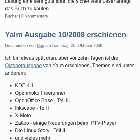
Lesung eine sehr gute Idee, die sicher viele Leser anregt,
das Buch zu kaufen.
Kategorien:
Bücher
|
0 Kommentare
Yalm Ausgabe 10/2008 erschienen
Geschrieben von
Dee
am
Samstag, 25. Oktober 2008
Ich bin etwas spät dran, aber vor zehn Tagen ist die
Oktoberausgabe
von Yalm erschienen. Themen sind unter
anderem:
KDE 4.1
Openmoko Freerunner
OpenOffice Base - Teil III
Inkscape - Teil II
X-Moto
Zattoo - einige Neuerungen beim IPTV-Player
Die Linux-Story - Teil II
und vieles mehr