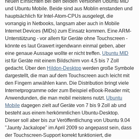
neuen Einsichten bei den beiden Versionen Ubuntu MID
und Ubuntu Mobile. Beide sind aus Moblin enstanden und
hauptsächlich für Intel-Atom-CPUs ausgelegt, die
vorrangig in Netbooks, langsam aber auch in Mobile
Internet Devices (MIDs) zum Einsatz kommen. Eine ARM-
Unterstützung - vor allem für Geräte ohne Touchscreen -
könnte es laut Grawert irgendwann einmal geben, aber
eine genaue Aussage wollte er nicht treffen.
Ubuntu MID
ist für Geräte mit einem Bildschirm von 4,5 bis 7 Zoll
gedacht. Über den
Hildon-Desktop
werden große Symbole
dargestellt, die man auf dem Touchscreen auch leicht mit
den Fingern anwählen kann. Die Distribution bringt viele
Internetprogramme oder zum Beispiel eBook-Reader mit;
Anwendunden, die man mobil meistens nutzt.
Ubuntu
Mobile
dagegen zielt auf Geräte von 7 bis 9 Zoll ab und
besteht aus einem herkömmlichen Ubuntu-Desktop.
Dieser soll aber bis zur Veröffentlichung von Ubuntu 9.04
"Jaunty Jackalope" im April 2009 so angepasst sein, dass
der Touchscreen-Support korrekt funktioniert, die