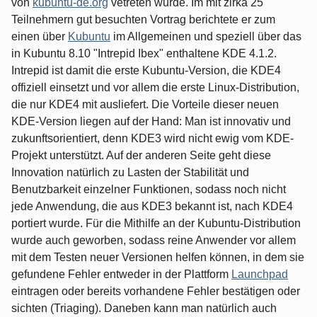
von
kubuntu-de.org
vetreten wurde. Im mit zirka 25
Teilnehmern gut besuchten Vortrag berichtete er zum
einen über
Kubuntu
im Allgemeinen und speziell über das
in Kubuntu 8.10 "Intrepid Ibex" enthaltene KDE 4.1.2.
Intrepid ist damit die erste Kubuntu-Version, die KDE4
offiziell einsetzt und vor allem die erste Linux-Distribution,
die nur KDE4 mit ausliefert. Die Vorteile dieser neuen
KDE-Version liegen auf der Hand: Man ist innovativ und
zukunftsorientiert, denn KDE3 wird nicht ewig vom KDE-
Projekt unterstützt. Auf der anderen Seite geht diese
Innovation natürlich zu Lasten der Stabilität und
Benutzbarkeit einzelner Funktionen, sodass noch nicht
jede Anwendung, die aus KDE3 bekannt ist, nach KDE4
portiert wurde. Für die Mithilfe an der Kubuntu-Distribution
wurde auch geworben, sodass reine Anwender vor allem
mit dem Testen neuer Versionen helfen können, in dem sie
gefundene Fehler entweder in der Plattform
Launchpad
eintragen oder bereits vorhandene Fehler bestätigen oder
sichten (Triaging). Daneben kann man natürlich auch