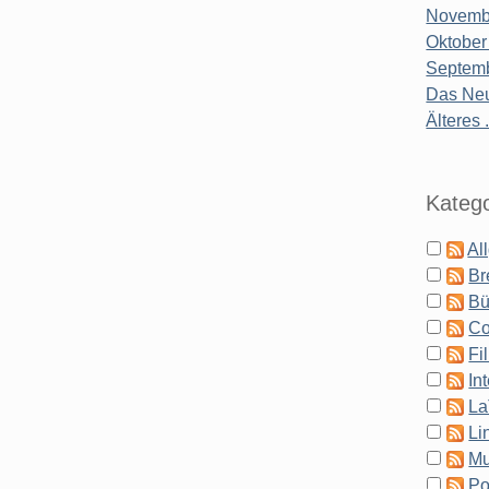
Novembe
Oktober
Septemb
Das Neu
Älteres .
Katego
Al
Br
Bü
Co
Fi
In
La
Li
Mu
Po