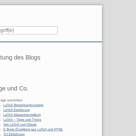
iste
tung des Blogs
ge und Co.
räge und Artikel
LaTeX-Bewerbungsvorlage
LaTeX-Einführung
LaTeX-Magazinerstellung
LaTeX – Tipps und Tricks
Von LaTeX zum Ebook
E-Book-Erstellung aus LaTeX und HTML
Tcl-Einführung