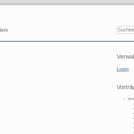
dere
Seitenle
Verwal
Login
Vorträ
Vort