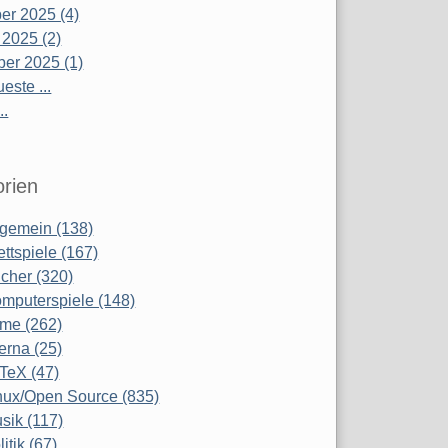
r 2025 (4)
 2025 (2)
er 2025 (1)
este ...
..
rien
lgemein (138)
ettspiele (167)
cher (320)
mputerspiele (148)
lme (262)
terna (25)
TeX (47)
nux/Open Source (835)
sik (117)
litik (67)