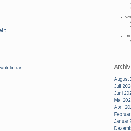
Mat
ilt
Link
Archiv
evolutionar
August 
Juli 202
Juni 202
Mai 202
April 20
Februar
Januar 
Dezembe