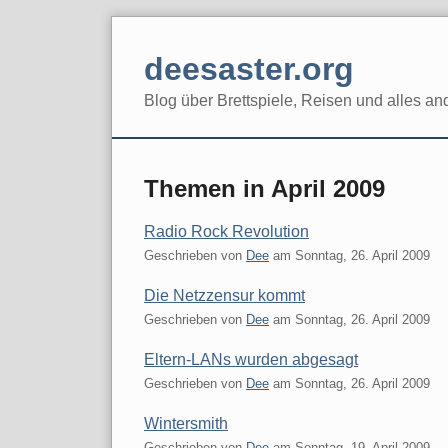
Skip
to
deesaster.org
content
Blog über Brettspiele, Reisen und alles an
Themen in April 2009
Radio Rock Revolution
Geschrieben von
Dee
am
Sonntag, 26. April 2009
Die Netzzensur kommt
Geschrieben von
Dee
am
Sonntag, 26. April 2009
Eltern-LANs wurden abgesagt
Geschrieben von
Dee
am
Sonntag, 26. April 2009
Wintersmith
Geschrieben von
Dee
am
Sonntag, 19. April 2009