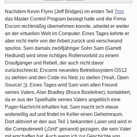
Nachdem Kevin Flynn (Jeff Bridges) im ersten Teil
Tron
das Master Control Program besiegt hatte und die Firma
Encom rechtmäßig übernehmen konnte, arbeitet er weiter
an der virtuellen Welt im Computer. Eines Tages kehrte er
aber nicht mehr von der Arbeit zurück und verschwand
spurlos. Sein damals zwölfjähriger Sohn Sam (Garrett
Hedlund) wird ohne richtiges Rollenvorbild zu einem
Draufgänger und Rebell, der auch nicht davor
zurückschreckt, Encoms neuestes Betriebssystem OS12
zu stehlen und den Code ins Netz zu stellen (Yeah, Open
Source! ;)). Eines Tages wird Sam vom alten Freund
seines Vaters, Alan Bradley (Bruce Boxleitner), kontaktiert,
da er aus der Spielhalle seines Vaters angeblich eine
Pager-Nachricht erhalten hat. Sam macht sich etwas
widerwillig auf und findet im Keller einen Geheimraum.
Dort aktiviert er den aus Teil 1 bekannten Laser und wird in
die Computerwelt („Grid“ genannt) gezogen, die sein Vater
mit erschaffen hat. Auch wenn ich zur Geschichte von