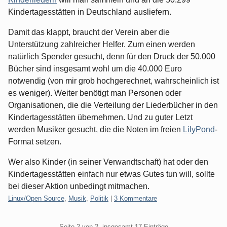
Kindertagesstätten in Deutschland ausliefern.
Damit das klappt, braucht der Verein aber die
Unterstützung zahlreicher Helfer. Zum einen werden
natürlich Spender gesucht, denn für den Druck der 50.000
Bücher sind insgesamt wohl um die 40.000 Euro
notwendig (von mir grob hochgerechnet, wahrscheinlich ist
es weniger). Weiter benötigt man Personen oder
Organisationen, die die Verteilung der Liederbücher in den
Kindertagesstätten übernehmen. Und zu guter Letzt
werden Musiker gesucht, die die Noten im freien
LilyPond
-
Format setzen.
Wer also Kinder (in seiner Verwandtschaft) hat oder den
Kindertagesstätten einfach nur etwas Gutes tun will, sollte
bei dieser Aktion unbedingt mitmachen.
Kategorien:
Linux/Open Source
,
Musik
,
Politik
|
3 Kommentare
Pagination
Seite 2 von 2, insgesamt 17 Einträge