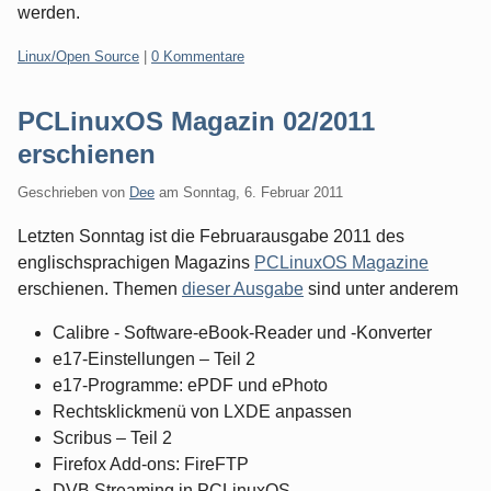
werden.
Kategorien:
Linux/Open Source
|
0 Kommentare
PCLinuxOS Magazin 02/2011
erschienen
Geschrieben von
Dee
am
Sonntag, 6. Februar 2011
Letzten Sonntag ist die Februarausgabe 2011 des
englischsprachigen Magazins
PCLinuxOS Magazine
erschienen. Themen
dieser Ausgabe
sind unter anderem
Calibre - Software-eBook-Reader und -Konverter
e17-Einstellungen – Teil 2
e17-Programme: ePDF und ePhoto
Rechtsklickmenü von LXDE anpassen
Scribus – Teil 2
Firefox Add-ons: FireFTP
DVB Streaming in PCLinuxOS