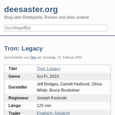
Skip
deesaster.org
to
content
Blog über Brettspiele, Reisen und alles andere
Tron: Legacy
Geschrieben von
Dee
am
Sonntag, 13. Februar 2011
Titel
Tron: Legacy
Genre
Sci-Fi, 2010
Jeff Bridges, Garrett Hedlund, Olivia
Darsteller
Wilde, Bruce Boxleitner
Regisseur
Joseph Kosinski
Länge
125 min
Trailer
Englisch
,
Deutsch