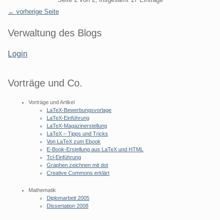
← vorherige Seite
Seitenleiste
Verwaltung des Blogs
Login
Vorträge und Co.
Vorträge und Artikel
LaTeX-Bewerbungsvorlage
LaTeX-Einführung
LaTeX-Magazinerstellung
LaTeX – Tipps und Tricks
Von LaTeX zum Ebook
E-Book-Erstellung aus LaTeX und HTML
Tcl-Einführung
Graphen zeichnen mit dot
Creative Commons erklärt
Mathematik
Diplomarbeit 2005
Dissertation 2008