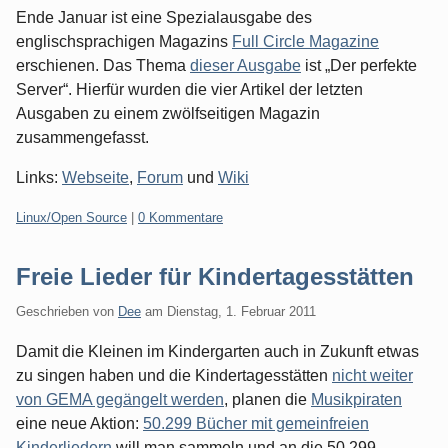
Ende Januar ist eine Spezialausgabe des
englischsprachigen Magazins
Full Circle Magazine
erschienen. Das Thema
dieser Ausgabe
ist „Der perfekte
Server“. Hierfür wurden die vier Artikel der letzten
Ausgaben zu einem zwölfseitigen Magazin
zusammengefasst.
Links:
Webseite
,
Forum
und
Wiki
Kategorien:
Linux/Open Source
|
0 Kommentare
Freie Lieder für Kindertagesstätten
Geschrieben von
Dee
am
Dienstag, 1. Februar 2011
Damit die Kleinen im Kindergarten auch in Zukunft etwas
zu singen haben und die Kindertagesstätten
nicht weiter
von GEMA gegängelt werden
, planen die
Musikpiraten
eine neue Aktion:
50.299 Bücher mit gemeinfreien
Kinderliedern
will man sammeln und an die 50.299