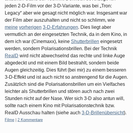
jeden 2-D-Film vor der 3-D-Variante, was bei „Tron:
Legacy“ aber wie gesagt nicht möglich war. Insgesamt war
der Film aber auszuhalten und nicht so schlimm, wie
meine
vorherigen
3-D-Erfahrungen
. Dies liegt aber
vermutlich an der eingesetzten Technik, da in dem Kino, in
dem ich war (Cinemaxx), keine
Shutterbrillen
eingesetzt
werden, sondern Polarisationsbrillen. Bei der Technik
RealD
wird nicht abwechselnd das rechte und linke Auge
abgedeckt und mit einem Bild bestrahlt, sondern beide
Augen gleichzeitig. Dies führt (bei mir) zu einem besseren
3-D-Effekt und ist auch nicht so anstrengend für die Augen.
Zusätzlich sind die Polarisationsbrillen um ein Vielfaches
leichter als Shutterbrillen und stören auch nach zwei
Stunden nicht auf der Nase. Wer sich 3-D also antun will,
sollte nach einem Kino mit Polarisationstechnik bzw.
RealD Ausschau halten (siehe auch
3-D-Brillenübersicht
).
Kategorien:
Filme
|
2 Kommentare