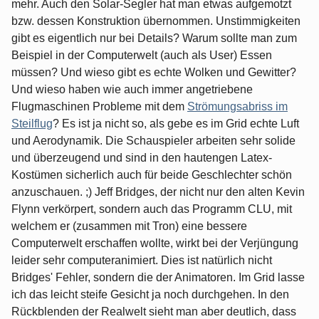
mehr. Auch den Solar-Segler hat man etwas aufgemotzt
bzw. dessen Konstruktion übernommen. Unstimmigkeiten
gibt es eigentlich nur bei Details? Warum sollte man zum
Beispiel in der Computerwelt (auch als User) Essen
müssen? Und wieso gibt es echte Wolken und Gewitter?
Und wieso haben wie auch immer angetriebene
Flugmaschinen Probleme mit dem
Strömungsabriss im
Steilflug
? Es ist ja nicht so, als gebe es im Grid echte Luft
und Aerodynamik. Die Schauspieler arbeiten sehr solide
und überzeugend und sind in den hautengen Latex-
Kostümen sicherlich auch für beide Geschlechter schön
anzuschauen. ;) Jeff Bridges, der nicht nur den alten Kevin
Flynn verkörpert, sondern auch das Programm CLU, mit
welchem er (zusammen mit Tron) eine bessere
Computerwelt erschaffen wollte, wirkt bei der Verjüngung
leider sehr computeranimiert. Dies ist natürlich nicht
Bridges' Fehler, sondern die der Animatoren. Im Grid lasse
ich das leicht steife Gesicht ja noch durchgehen. In den
Rückblenden der Realwelt sieht man aber deutlich, dass