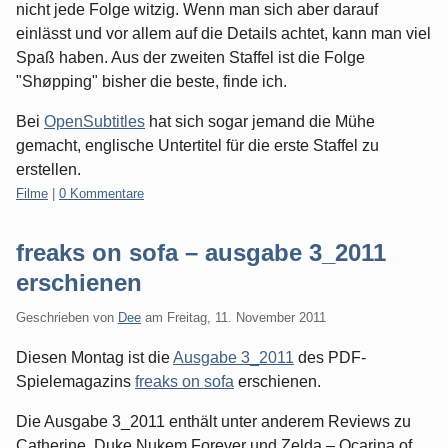
nicht jede Folge witzig. Wenn man sich aber darauf
einlässt und vor allem auf die Details achtet, kann man viel
Spaß haben. Aus der zweiten Staffel ist die Folge
"Shøpping" bisher die beste, finde ich.
Bei
OpenSubtitles
hat sich sogar jemand die Mühe
gemacht, englische Untertitel für die erste Staffel zu
erstellen.
Kategorien:
Filme
|
0 Kommentare
freaks on sofa – ausgabe 3_2011
erschienen
Geschrieben von
Dee
am
Freitag, 11. November 2011
Diesen Montag ist die
Ausgabe 3_2011
des PDF-
Spielemagazins
freaks on sofa
erschienen.
Die Ausgabe 3_2011 enthält unter anderem Reviews zu
Catherine, Duke Nukem Forever und Zelda – Ocarina of