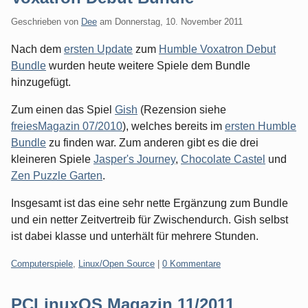
Geschrieben von
Dee
am
Donnerstag, 10. November 2011
Nach dem
ersten Update
zum
Humble Voxatron Debut
Bundle
wurden heute weitere Spiele dem Bundle
hinzugefügt.
Zum einen das Spiel
Gish
(Rezension siehe
freiesMagazin 07/2010
), welches bereits im
ersten Humble
Bundle
zu finden war. Zum anderen gibt es die drei
kleineren Spiele
Jasper's Journey
,
Chocolate Castel
und
Zen Puzzle Garten
.
Insgesamt ist das eine sehr nette Ergänzung zum Bundle
und ein netter Zeitvertreib für Zwischendurch. Gish selbst
ist dabei klasse und unterhält für mehrere Stunden.
Kategorien:
Computerspiele
,
Linux/Open Source
|
0 Kommentare
PCLinuxOS Magazin 11/2011