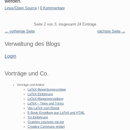
werden.
Kategorien:
Linux/Open Source
|
0 Kommentare
Pagination
Seite 2 von 3, insgesamt 24 Einträge
← vorherige Seite
nächste Seite →
Seitenleiste
Verwaltung des Blogs
Login
Vorträge und Co.
Vorträge und Artikel
LaTeX-Bewerbungsvorlage
LaTeX-Einführung
LaTeX-Magazinerstellung
LaTeX – Tipps und Tricks
Von LaTeX zum Ebook
E-Book-Erstellung aus LaTeX und HTML
Tcl-Einführung
Graphen zeichnen mit dot
Creative Commons erklärt