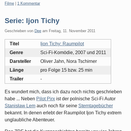
Kategorien:
Filme
|
1 Kommentar
Serie: Ijon Tichy
Geschrieben von
Dee
am
Freitag, 11. November 2011
Titel
Ijon Tichy: Raumpilot
Genre
Sci-Fi-Komödie, 2007 und 2011
Darsteller
Oliver Jahn, Nora Tschirner
Länge
pro Folge 15 bzw. 25 min
Trailer
-
Es wundert mich, dass ich dazu noch nichts geschrieben
habe ... Neben
Pilot Pirx
ist der polnische Sci-Fi Autor
Stanisław Lem
auch noch für seine
Sterntagebücher
bekannt. In denen erlebt der Raumpilot Ijon Tichy extrem
unglaubliche Abenteuer.