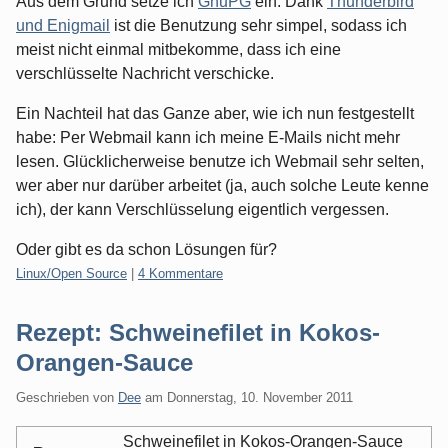
Aus dem Grund setze ich
GnuPG
ein. Dank
Thunderbird
und Enigmail
ist die Benutzung sehr simpel, sodass ich
meist nicht einmal mitbekomme, dass ich eine
verschlüsselte Nachricht verschicke.
Ein Nachteil hat das Ganze aber, wie ich nun festgestellt
habe: Per Webmail kann ich meine E-Mails nicht mehr
lesen. Glücklicherweise benutze ich Webmail sehr selten,
wer aber nur darüber arbeitet (ja, auch solche Leute kenne
ich), der kann Verschlüsselung eigentlich vergessen.
Oder gibt es da schon Lösungen für?
Kategorien:
Linux/Open Source
|
4 Kommentare
Rezept: Schweinefilet in Kokos-
Orangen-Sauce
Geschrieben von
Dee
am
Donnerstag, 10. November 2011
Schweinefilet in Kokos-Orangen-Sauce