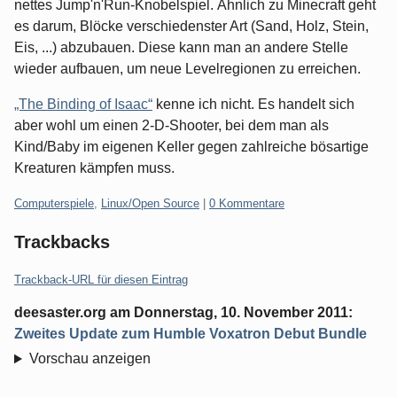
nettes Jump'n'Run-Knobelspiel. Ähnlich zu Minecraft geht
es darum, Blöcke verschiedenster Art (Sand, Holz, Stein,
Eis, ...) abzubauen. Diese kann man an andere Stelle
wieder aufbauen, um neue Levelregionen zu erreichen.
„The Binding of Isaac“
kenne ich nicht. Es handelt sich
aber wohl um einen 2-D-Shooter, bei dem man als
Kind/Baby im eigenen Keller gegen zahlreiche bösartige
Kreaturen kämpfen muss.
Kategorien:
Computerspiele
,
Linux/Open Source
|
0 Kommentare
Trackbacks
Trackback-URL für diesen Eintrag
deesaster.org
am
Donnerstag, 10. November 2011
:
Zweites Update zum Humble Voxatron Debut Bundle
Vorschau anzeigen