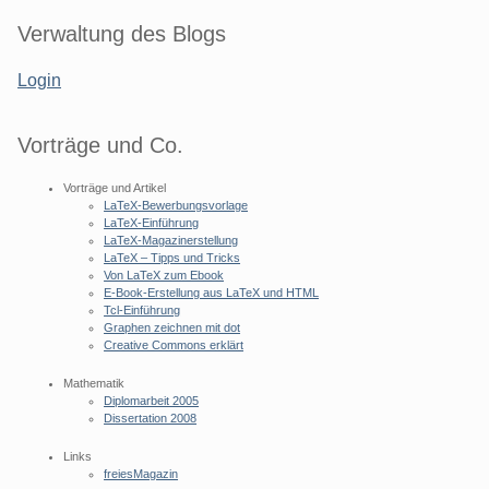
Seitenleiste
Verwaltung des Blogs
Login
Vorträge und Co.
Vorträge und Artikel
LaTeX-Bewerbungsvorlage
LaTeX-Einführung
LaTeX-Magazinerstellung
LaTeX – Tipps und Tricks
Von LaTeX zum Ebook
E-Book-Erstellung aus LaTeX und HTML
Tcl-Einführung
Graphen zeichnen mit dot
Creative Commons erklärt
Mathematik
Diplomarbeit 2005
Dissertation 2008
Links
freiesMagazin