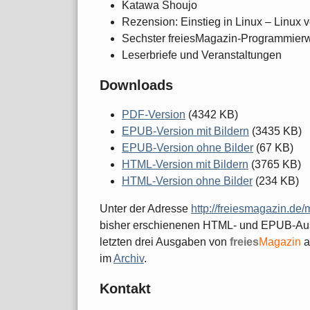
Katawa Shoujo
Rezension: Einstieg in Linux – Linux 
Sechster freiesMagazin-Programmier
Leserbriefe und Veranstaltungen
Downloads
PDF-Version
(4342 KB)
EPUB-Version mit Bildern
(3435 KB)
EPUB-Version ohne Bilder
(67 KB)
HTML-Version mit Bildern
(3765 KB)
HTML-Version ohne Bilder
(234 KB)
Unter der Adresse
http://freiesmagazin.de/
bisher erschienenen HTML- und EPUB-Au
letzten drei Ausgaben von
freies
Magazin
a
im
Archiv
.
Kontakt