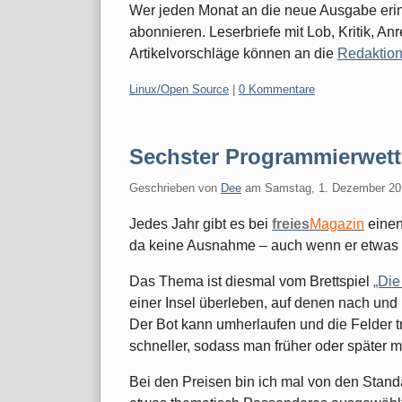
Wer jeden Monat an die neue Ausgabe erin
abonnieren. Leserbriefe mit Lob, Kritik, 
Artikelvorschläge können an die
Redaktio
Kategorien:
Linux/Open Source
|
0 Kommentare
Sechster Programmierwett
Geschrieben von
Dee
am
Samstag, 1. Dezember 20
Jedes Jahr gibt es bei
freies
Magazin
einen
da keine Ausnahme – auch wenn er etwas sp
Das Thema ist diesmal vom Brettspiel
„Die
einer Insel überleben, auf denen nach und
Der Bot kann umherlaufen und die Felder tr
schneller, sodass man früher oder später mi
Bei den Preisen bin ich mal von den Sta