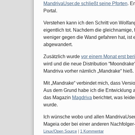
MandrivaUser.de schließt seine Pforten
. E
Portal.
Verstehen kann ich den Schritt von Wolfa
eigentlich tot. Nachdem die gleichnamige,
weniger gegen die Wand gefahren hat, ist 
abgewandert.
Zusätzlich wurde
vor einem Monat erst beri
wird und die neue Distribution “Moondrake“ 
Mandriva vorher nämlich „Mandrake“ hieß.
Mit „Mandrake“ verbindet mich, dass Versi
Aus dem Grund habe ich die Entwicklung a
das Magazin
Magdriva
berichtet, was leide
wurde.
Ich wünsche wobo und allen MandrivaUser.d
Mageia oder bei einer anderen Nachfolger-Di
Kategorien:
Linux/Open Source
|
1 Kommentar