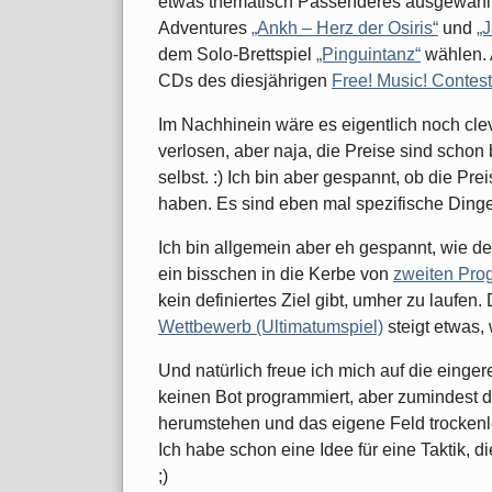
etwas thematisch Passenderes ausgewählt: 
Adventures
„Ankh – Herz der Osiris“
und
„
dem Solo-Brettspiel
„Pinguintanz“
wählen. 
CDs des diesjährigen
Free! Music! Contes
Im Nachhinein wäre es eigentlich noch cle
verlosen, aber naja, die Preise sind schon
selbst. :) Ich bin aber gespannt, ob die Pr
haben. Es sind eben mal spezifische Ding
Ich bin allgemein aber eh gespannt, wie 
ein bisschen in die Kerbe von
zweiten Pro
kein definiertes Ziel gibt, umher zu lauf
Wettbewerb (Ultimatumspiel)
steigt etwas, 
Und natürlich freue ich mich auf die einge
keinen Bot programmiert, aber zumindest
herumstehen und das eigene Feld trockenl
Ich habe schon eine Idee für eine Taktik, di
;)