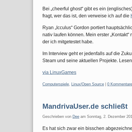
Bei „cheerful ghost“ gibt es ein (englisches
fragt, wer das ist, den verweise ich auf die
Ryan „Icculus“ Gordon portiert hauptsächl
nativ laufen können. Mein erster „Kontakt“
der ich mitgetestet habe.
Im Interview geht er jedenfalls auf die Zuku
Steam und seine aktuellen Projekte. Lesen l
via LinuxGames
Kategorien:
Computerspiele
,
Linux/Open Source
|
0 Kommentar
MandrivaUser.de schließt
Geschrieben von
Dee
am
Sonntag, 2. Dezember 20
Es hat sich zwar ein bisschen abgezeichnet