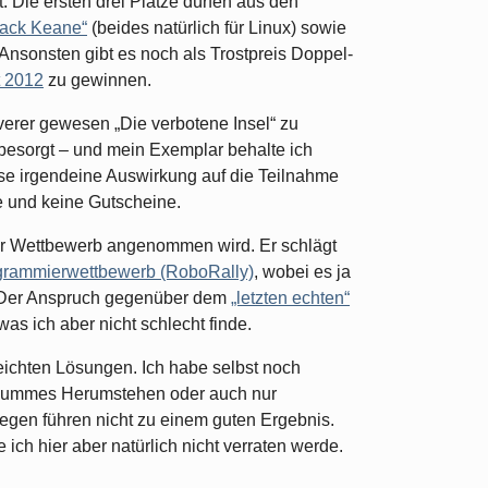
Die ersten drei Plätze dürfen aus den
Jack Keane“
(beides natürlich für Linux) sowie
Ansonsten gibt es noch als Trostpreis Doppel-
t 2012
zu gewinnen.
verer gewesen „Die verbotene Insel“ zu
 besorgt – und mein Exemplar behalte ich
eise irgendeine Auswirkung auf die Teilnahme
e und keine Gutscheine.
der Wettbewerb angenommen wird. Er schlägt
grammierwettbewerb (RoboRally)
, wobei es ja
en. Der Anspruch gegenüber dem
„letzten echten“
was ich aber nicht schlecht finde.
reichten Lösungen. Ich habe selbst noch
 dummes Herumstehen oder auch nur
egen führen nicht zu einem guten Ergebnis.
e ich hier aber natürlich nicht verraten werde.