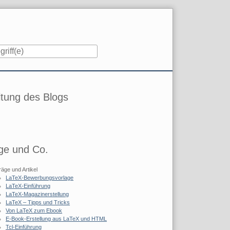
iste
tung des Blogs
ge und Co.
räge und Artikel
LaTeX-Bewerbungsvorlage
LaTeX-Einführung
LaTeX-Magazinerstellung
LaTeX – Tipps und Tricks
Von LaTeX zum Ebook
E-Book-Erstellung aus LaTeX und HTML
Tcl-Einführung