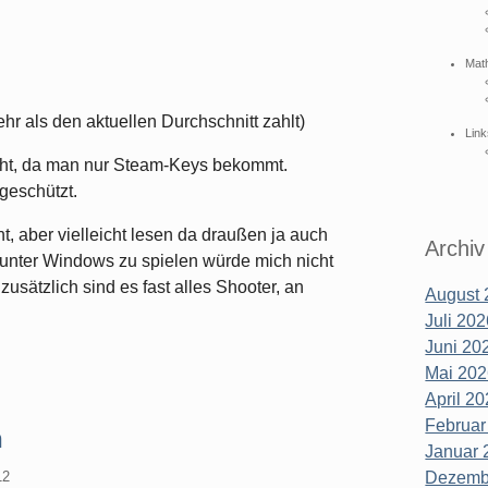
Mat
r als den aktuellen Durchschnitt zahlt)
Link
icht, da man nur Steam-Keys bekommt.
geschützt.
t, aber vielleicht lesen da draußen ja auch
Archiv
unter Windows zu spielen würde mich nicht
zusätzlich sind es fast alles Shooter, an
August 
Juli 202
Juni 202
Mai 202
April 20
Februar
n
Januar 
Dezembe
12