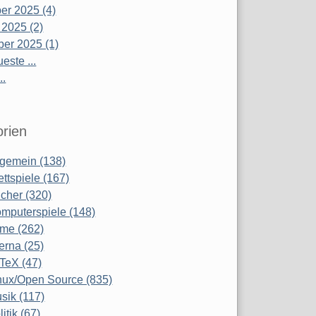
r 2025 (4)
 2025 (2)
er 2025 (1)
este ...
..
rien
lgemein (138)
ettspiele (167)
cher (320)
mputerspiele (148)
lme (262)
terna (25)
TeX (47)
nux/Open Source (835)
sik (117)
litik (67)