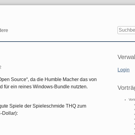
dere
Seitenle
Verwal
2
Login
d Open Source“, da die Humble Macher das von
 für ein reines Windows-Bundle nutzten.
Vorträ
Vort
 gute Spiele der Spieleschmide THQ zum
Dollar):