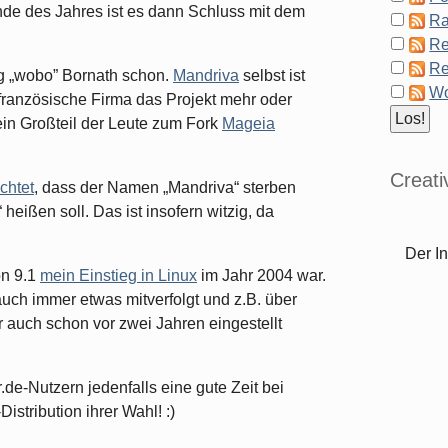
nde des Jahres ist es dann Schluss mit dem
Ra
Re
Re
ng „wobo” Bornath schon.
Mandriva
selbst ist
Wo
 französische Firma das Projekt mehr oder
ein Großteil der Leute zum Fork
Mageia
Creat
chtet
, dass der Namen „Mandriva“ sterben
heißen soll. Das ist insofern witzig, da
Der In
on 9.1
mein Einstieg in Linux
im Jahr 2004 war.
uch immer etwas mitverfolgt und z.B. über
r auch schon vor zwei Jahren eingestellt
e-Nutzern jedenfalls eine gute Zeit bei
stribution ihrer Wahl! :)