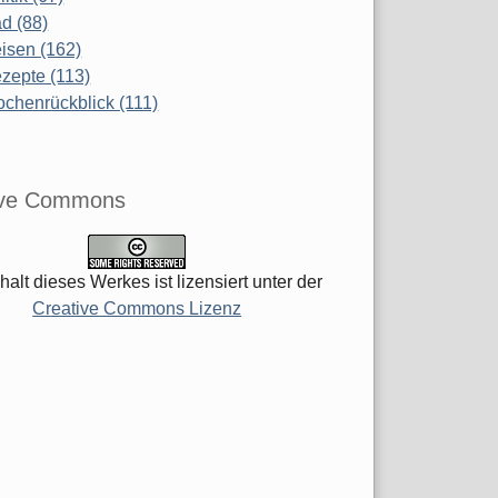
d (88)
isen (162)
zepte (113)
chenrückblick (111)
ive Commons
halt dieses Werkes ist lizensiert unter der
Creative Commons Lizenz