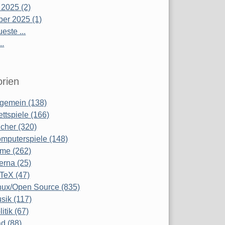
 2025 (2)
er 2025 (1)
este ...
..
rien
lgemein (138)
ettspiele (166)
cher (320)
mputerspiele (148)
lme (262)
terna (25)
TeX (47)
nux/Open Source (835)
sik (117)
litik (67)
d (88)