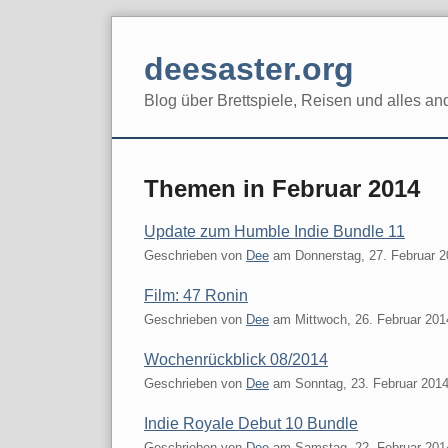
Skip
to
deesaster.org
content
Blog über Brettspiele, Reisen und alles an
Themen in Februar 2014
Update zum Humble Indie Bundle 11
Geschrieben von
Dee
am
Donnerstag, 27. Februar 
Film: 47 Ronin
Geschrieben von
Dee
am
Mittwoch, 26. Februar 201
Wochenrückblick 08/2014
Geschrieben von
Dee
am
Sonntag, 23. Februar 201
Indie Royale Debut 10 Bundle
Geschrieben von
Dee
am
Samstag, 22. Februar 201