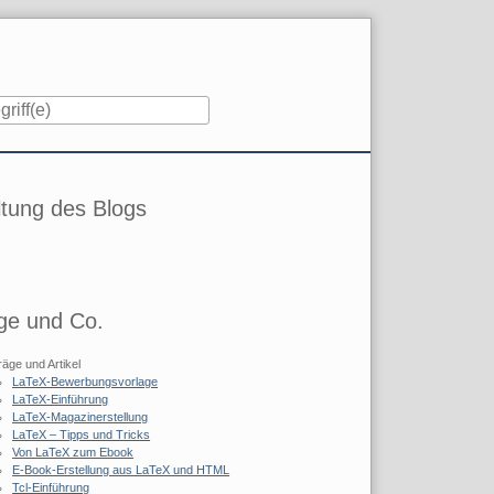
iste
tung des Blogs
ge und Co.
räge und Artikel
LaTeX-Bewerbungsvorlage
LaTeX-Einführung
LaTeX-Magazinerstellung
LaTeX – Tipps und Tricks
Von LaTeX zum Ebook
E-Book-Erstellung aus LaTeX und HTML
Tcl-Einführung