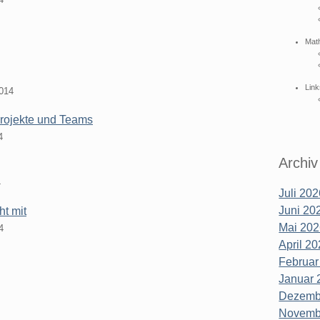
Mat
Link
2014
Projekte und Teams
4
Archiv
4
Juli 202
Juni 202
ht mit
Mai 202
4
April 20
Februar
Januar 
Dezembe
Novembe