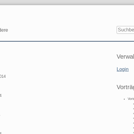
dere
Seitenle
Verwal
Login
2014
Vorträ
4
Vort
4
4