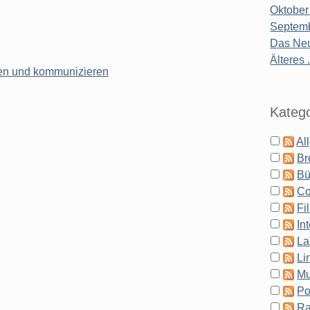
Oktober
Septemb
Das Neu
Älteres .
ren und kommunizieren
Katego
Al
Br
Bü
Co
Fi
In
La
Li
Mu
Po
Ra