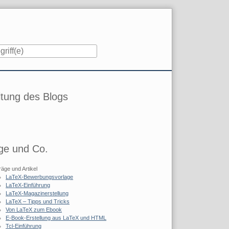
iste
tung des Blogs
ge und Co.
räge und Artikel
LaTeX-Bewerbungsvorlage
LaTeX-Einführung
LaTeX-Magazinerstellung
LaTeX – Tipps und Tricks
Von LaTeX zum Ebook
E-Book-Erstellung aus LaTeX und HTML
Tcl-Einführung