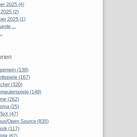
r 2025 (4)
 2025 (2)
er 2025 (1)
este ...
..
rien
lgemein (138)
ettspiele (167)
cher (320)
mputerspiele (148)
lme (262)
terna (25)
TeX (47)
nux/Open Source (835)
sik (117)
litik (67)