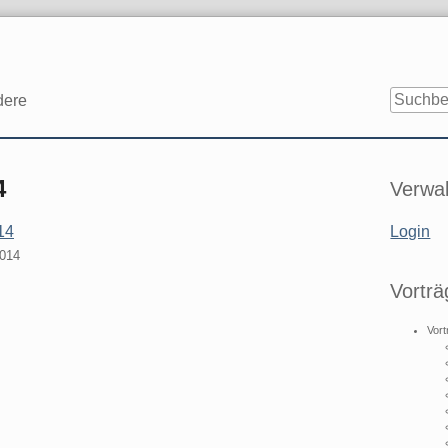
dere
Seitenle
4
Verwal
14
Login
2014
Vorträ
Vort