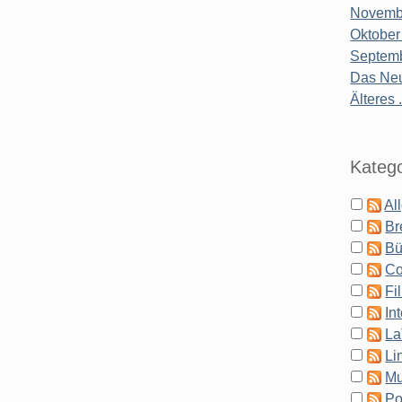
Novembe
Oktober
Septemb
Das Neu
Älteres .
Katego
Al
Br
Bü
Co
Fi
In
La
Li
Mu
Po