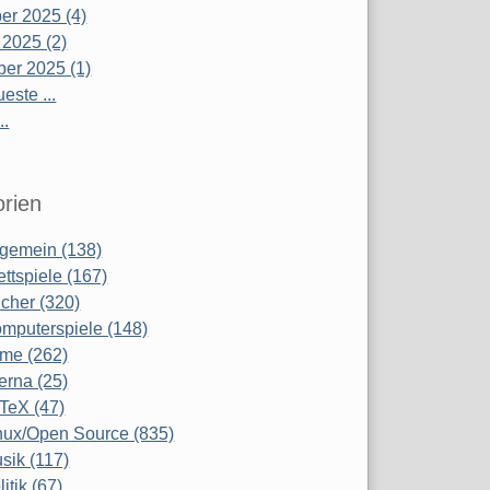
r 2025 (4)
 2025 (2)
er 2025 (1)
este ...
..
rien
lgemein (138)
ettspiele (167)
cher (320)
mputerspiele (148)
lme (262)
terna (25)
TeX (47)
nux/Open Source (835)
sik (117)
litik (67)