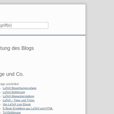
iste
tung des Blogs
ge und Co.
räge und Artikel
LaTeX-Bewerbungsvorlage
LaTeX-Einführung
LaTeX-Magazinerstellung
LaTeX – Tipps und Tricks
Von LaTeX zum Ebook
E-Book-Erstellung aus LaTeX und HTML
Tcl-Einführung