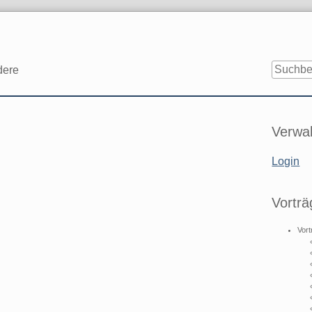
dere
Seitenle
Verwal
Login
Vorträ
Vort