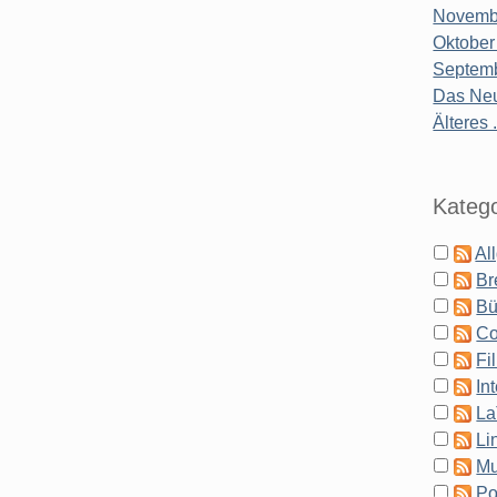
Novembe
Oktober
Septemb
Das Neu
Älteres .
Katego
Al
Br
Bü
Co
Fi
In
La
Li
Mu
Po