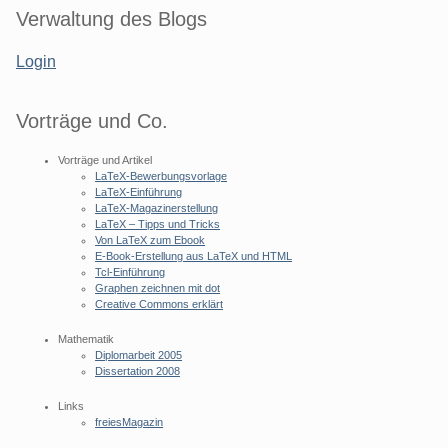
Seitenleiste
Verwaltung des Blogs
Login
Vorträge und Co.
Vorträge und Artikel
LaTeX-Bewerbungsvorlage
LaTeX-Einführung
LaTeX-Magazinerstellung
LaTeX – Tipps und Tricks
Von LaTeX zum Ebook
E-Book-Erstellung aus LaTeX und HTML
Tcl-Einführung
Graphen zeichnen mit dot
Creative Commons erklärt
Mathematik
Diplomarbeit 2005
Dissertation 2008
Links
freiesMagazin