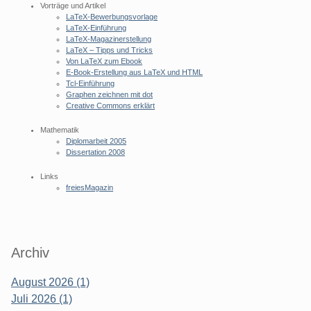
Vorträge und Artikel
LaTeX-Bewerbungsvorlage
LaTeX-Einführung
LaTeX-Magazinerstellung
LaTeX – Tipps und Tricks
Von LaTeX zum Ebook
E-Book-Erstellung aus LaTeX und HTML
Tcl-Einführung
Graphen zeichnen mit dot
Creative Commons erklärt
Mathematik
Diplomarbeit 2005
Dissertation 2008
Links
freiesMagazin
Archiv
August 2026 (1)
Juli 2026 (1)