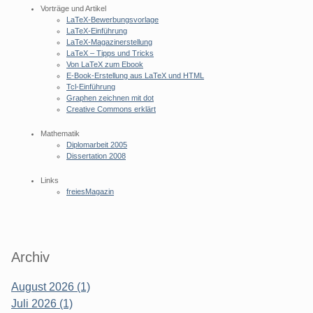
Vorträge und Artikel
LaTeX-Bewerbungsvorlage
LaTeX-Einführung
LaTeX-Magazinerstellung
LaTeX – Tipps und Tricks
Von LaTeX zum Ebook
E-Book-Erstellung aus LaTeX und HTML
Tcl-Einführung
Graphen zeichnen mit dot
Creative Commons erklärt
Mathematik
Diplomarbeit 2005
Dissertation 2008
Links
freiesMagazin
Archiv
August 2026 (1)
Juli 2026 (1)