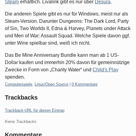
Steam
erhältlich. Livalink gibt es nur über
Desura
.
Die anderen Spiele gibt es nur für Windows, meist nur als
Steam-Version. Darunter Dungeons: The Dark Lord, Party
of Sin, Two Worlds II, Edna & Harvey, Planets under Attack
und Men of War: Assault Squad. Welche Spiele davon ggf.
unter Wine spielbar sind, weiß ich nicht.
Das Be Mine Anniversary Bundle kann man ab 1 US-
Dollar kaufen und immerhin 20% davon für gemeinnützige
Zwecke in Form von „Charity Water“ und
Child's Play
spenden.
Kategorien:
Computerspiele
,
Linux/Open Source
|
0 Kommentare
Trackbacks
Trackback-URL für diesen Eintrag
Keine Trackbacks
Kommentare