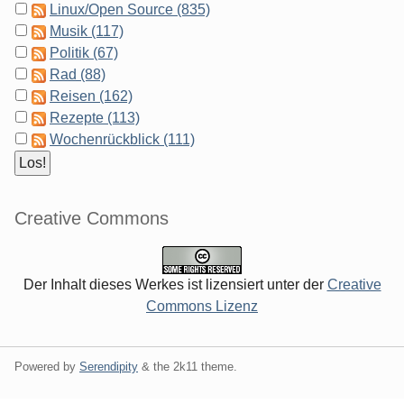
Linux/Open Source (835)
Musik (117)
Politik (67)
Rad (88)
Reisen (162)
Rezepte (113)
Wochenrückblick (111)
Creative Commons
Der Inhalt dieses Werkes ist lizensiert unter der
Creative
Commons Lizenz
Powered by
Serendipity
& the
2k11
theme.