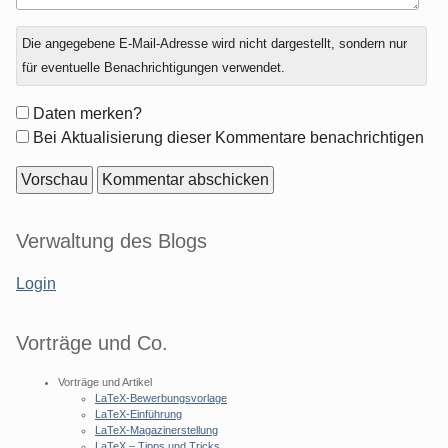
Antwort
Die angegebene E-Mail-Adresse wird nicht dargestellt, sondern nur
zu
für eventuelle Benachrichtigungen verwendet.
Formular-
Daten merken?
Optionen
Bei Aktualisierung dieser Kommentare benachrichtigen
Seitenleiste
Verwaltung des Blogs
Login
Vorträge und Co.
Vorträge und Artikel
LaTeX-Bewerbungsvorlage
LaTeX-Einführung
LaTeX-Magazinerstellung
LaTeX – Tipps und Tricks