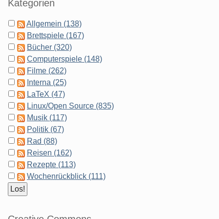
Kategorien
Allgemein (138)
Brettspiele (167)
Bücher (320)
Computerspiele (148)
Filme (262)
Interna (25)
LaTeX (47)
Linux/Open Source (835)
Musik (117)
Politik (67)
Rad (88)
Reisen (162)
Rezepte (113)
Wochenrückblick (111)