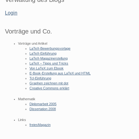
Login
Vorträge und Co.
Vorträge und Artikel
LaTeX-Bewerbungsvorlage
LaTeX-Einführung
LaTeX-Magazinerstellung
LaTeX – Tipps und Tricks
Von LaTeX zum Ebook
E-Book-Erstellung aus LaTeX und HTML
Tcl-Einführung
Graphen zeichnen mit dot
Creative Commons erklärt
Mathematik
Diplomarbeit 2005
Dissertation 2008
Links
freiesMagazin