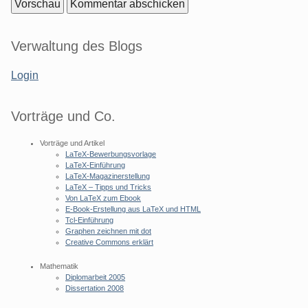
Seitenleiste
Verwaltung des Blogs
Login
Vorträge und Co.
Vorträge und Artikel
LaTeX-Bewerbungsvorlage
LaTeX-Einführung
LaTeX-Magazinerstellung
LaTeX – Tipps und Tricks
Von LaTeX zum Ebook
E-Book-Erstellung aus LaTeX und HTML
Tcl-Einführung
Graphen zeichnen mit dot
Creative Commons erklärt
Mathematik
Diplomarbeit 2005
Dissertation 2008