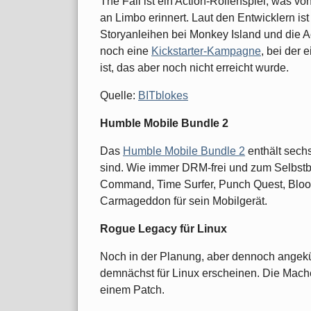
The Fall ist ein Action-Rollenspiel, was v
an Limbo erinnert. Laut den Entwicklern is
Storyanleihen bei Monkey Island und die A
noch eine
Kickstarter-Kampagne
, bei der 
ist, das aber noch nicht erreicht wurde.
Quelle:
BITblokes
Humble Mobile Bundle 2
Das
Humble Mobile Bundle 2
enthält sechs
sind. Wie immer DRM-frei und zum Selbstb
Command, Time Surfer, Punch Quest, Blo
Carmageddon für sein Mobilgerät.
Rogue Legacy für Linux
Noch in der Planung, aber dennoch angek
demnächst für Linux erscheinen. Die Mache
einem Patch.