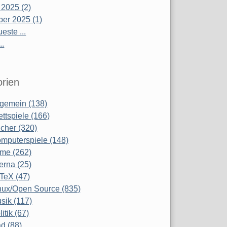
 2025 (2)
er 2025 (1)
este ...
..
rien
lgemein (138)
ettspiele (166)
cher (320)
mputerspiele (148)
lme (262)
terna (25)
TeX (47)
nux/Open Source (835)
sik (117)
litik (67)
d (88)