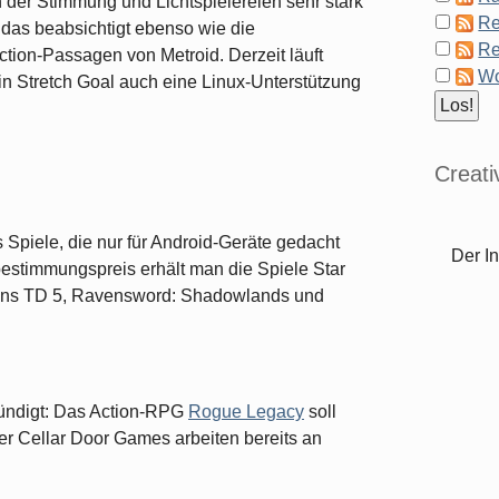
on der Stimmung und Lichtspielereien sehr stark
Re
t das beabsichtigt ebenso wie die
Re
ction-Passagen von Metroid. Derzeit läuft
Wo
ein Stretch Goal auch eine Linux-Unterstützung
Creat
 Spiele, die nur für Android-Geräte gedacht
Der In
estimmungspreis erhält man die Spiele Star
ons TD 5, Ravensword: Shadowlands und
ündigt: Das Action-RPG
Rogue Legacy
soll
r Cellar Door Games arbeiten bereits an