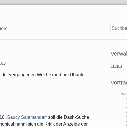
dere
Seitenle
Verwal
2013
Login
n der vergangenen Woche rund um Ubuntu,
Vorträ
Vort
10 „
Saucy Salamander
“ soll die Dash-Suche
nonical nahm sich die Kritik der Anzeige der