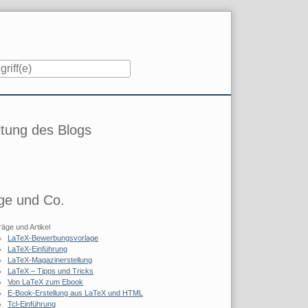
iste
tung des Blogs
ge und Co.
räge und Artikel
LaTeX-Bewerbungsvorlage
LaTeX-Einführung
LaTeX-Magazinerstellung
LaTeX – Tipps und Tricks
Von LaTeX zum Ebook
E-Book-Erstellung aus LaTeX und HTML
Tcl-Einführung