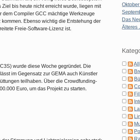
Oktober
Ziel bis heute nicht erreicht wurde, liegen mit
Septemb
er dem Compiler GCC mächtige Werkzeuge
Das Neu
tz kommen. Ebenso wichtig die Entstehung der
Älteres .
eitete Freie-Software-Lizenz ist.
Katego
Al
C3S) wurde diese Woche gegründet. Die
Br
t lässt im Gegensatz zur GEMA auch Künstler
Bü
üttungen teilhaben. Über die Crowdfunding-
Co
0.000 Euro, um das Projekt zu starten.
Fi
In
La
Li
Mu
Po
Ra