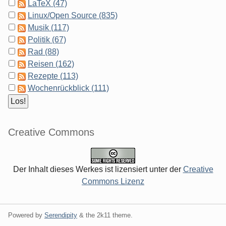
LaTeX (47)
Linux/Open Source (835)
Musik (117)
Politik (67)
Rad (88)
Reisen (162)
Rezepte (113)
Wochenrückblick (111)
Creative Commons
Der Inhalt dieses Werkes ist lizensiert unter der
Creative
Commons Lizenz
Powered by
Serendipity
& the
2k11
theme.