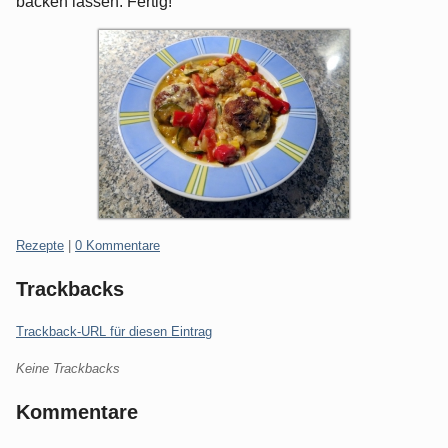
backen lassen. Fertig!
Kategorien:
Rezepte
|
0 Kommentare
Trackbacks
Trackback-URL für diesen Eintrag
Keine Trackbacks
Kommentare