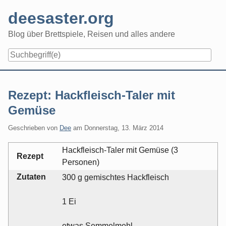
Skip
deesaster.org
to
content
Blog über Brettspiele, Reisen und alles andere
Rezept: Hackfleisch-Taler mit
Gemüse
Geschrieben von
Dee
am
Donnerstag, 13. März 2014
Hackfleisch-Taler mit Gemüse (3
Rezept
Personen)
Zutaten
300 g gemischtes Hackfleisch
1 Ei
etwas Semmelmehl