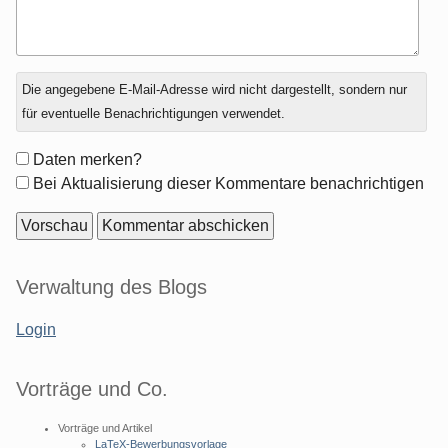
Antwort
Die angegebene E-Mail-Adresse wird nicht dargestellt, sondern nur
zu
für eventuelle Benachrichtigungen verwendet.
Formular-
Daten merken?
Optionen
Bei Aktualisierung dieser Kommentare benachrichtigen
Seitenleiste
Verwaltung des Blogs
Login
Vorträge und Co.
Vorträge und Artikel
LaTeX-Bewerbungsvorlage