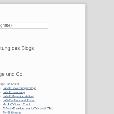
iste
tung des Blogs
ge und Co.
räge und Artikel
LaTeX-Bewerbungsvorlage
LaTeX-Einführung
LaTeX-Magazinerstellung
LaTeX – Tipps und Tricks
Von LaTeX zum Ebook
E-Book-Erstellung aus LaTeX und HTML
Tcl-Einführung