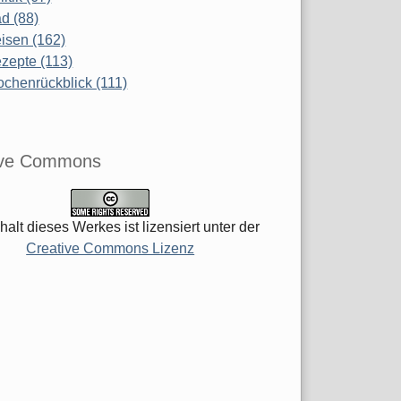
d (88)
isen (162)
zepte (113)
chenrückblick (111)
ive Commons
halt dieses Werkes ist lizensiert unter der
Creative Commons Lizenz