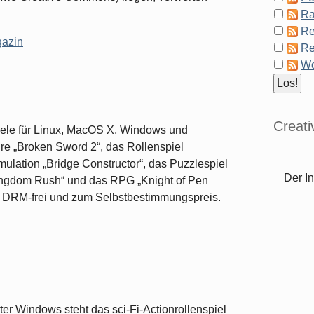
Ra
Re
gazin
Re
Wo
Creat
iele für Linux, MacOS X, Windows und
re „Broken Sword 2“, das Rollenspiel
lation „Bridge Constructor“, das Puzzlespiel
Der In
Kingdom Rush“ und das RPG „Knight of Pen
r DRM-frei und zum Selbstbestimmungspreis.
ter Windows steht das sci-Fi-Actionrollenspiel