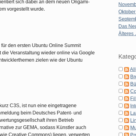
ientiert sich dabei an dem neuen Origami-
Novembe
m vorgestellt wurde.
Oktober
Septemb
Das Neu
Älteres .
 für den ersten Ubuntu Online Summit
et die Veranstaltung wieder online via Google
Katego
 Entwicklerthemen zielen wie der Ubuntu
Al
Br
Bü
Co
Fi
kurz C3S, ist nun eine eingetragene
In
nmeldung beim Deutsches Patent- und
La
ertungsgesellschaft ihren Betrieb
Li
ernative zur GEMA, sodass Künstler auch
Mu
 (wie Creative Commons) liegen, verwerten
Po