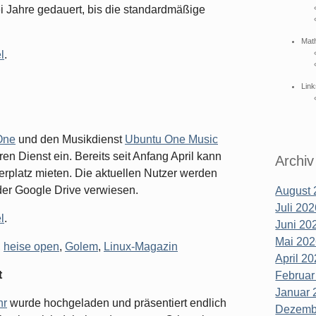
i Jahre gedauert, bis die standardmäßige
Mat
l
.
Link
One
und den Musikdienst
Ubuntu One Music
ren Dienst ein. Bereits seit Anfang April kann
Archiv
rplatz mieten. Die aktuellen Nutzer werden
er Google Drive verwiesen.
August 
Juli 202
l
.
Juni 202
Mai 202
,
heise open
,
Golem
,
Linux-Magazin
April 20
t
Februar
Januar 
hr
wurde hochgeladen und präsentiert endlich
Dezembe