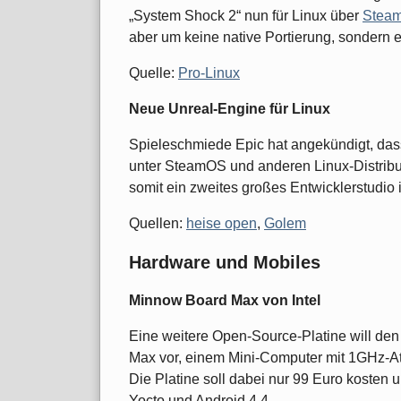
„System Shock 2“ nun für Linux über
Stea
aber um keine native Portierung, sondern 
Quelle:
Pro-Linux
Neue Unreal-Engine für Linux
Spieleschmiede Epic hat angekündigt, dass
unter SteamOS und anderen Linux-Distribut
somit ein zweites großes Entwicklerstudio 
Quellen:
heise open
,
Golem
Hardware und Mobiles
Minnow Board Max von Intel
Eine weitere Open-Source-Platine will den 
Max vor, einem Mini-Computer mit 1GHz-Ato
Die Platine soll dabei nur 99 Euro kosten 
Yocto und Android 4.4.