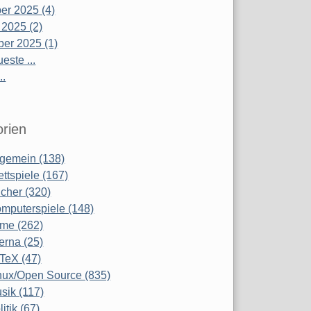
r 2025 (4)
 2025 (2)
er 2025 (1)
este ...
..
rien
lgemein (138)
ettspiele (167)
cher (320)
mputerspiele (148)
lme (262)
terna (25)
TeX (47)
nux/Open Source (835)
sik (117)
litik (67)