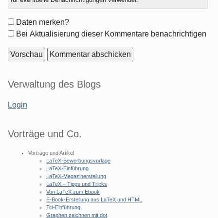
Formular-
Daten merken?
Optionen
Bei Aktualisierung dieser Kommentare benachrichtigen
Seitenleiste
Verwaltung des Blogs
Login
Vorträge und Co.
Vorträge und Artikel
LaTeX-Bewerbungsvorlage
LaTeX-Einführung
LaTeX-Magazinerstellung
LaTeX – Tipps und Tricks
Von LaTeX zum Ebook
E-Book-Erstellung aus LaTeX und HTML
Tcl-Einführung
Graphen zeichnen mit dot